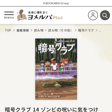
KADOKAWA Group
未来に種をまく
新規会員登
メニューを開閉する
検
TOP
書籍情報
読み物
読み物（その他）
暗号クラブ
...
暗号クラブ 14 ゾンビの呪いに気をつけ