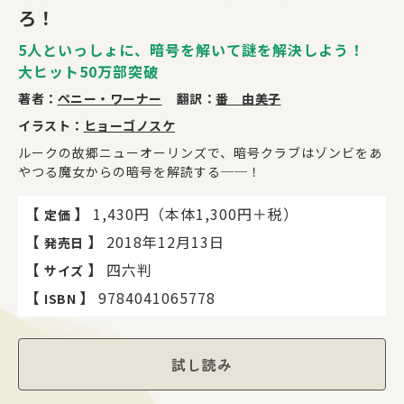
ろ！
5人といっしょに、暗号を解いて謎を解決しよう！
大ヒット50万部突破
著者：
ペニー・ワーナー
翻訳：
番 由美子
イラスト：
ヒョーゴノスケ
ルークの故郷ニューオーリンズで、暗号クラブはゾンビをあ
やつる魔女からの暗号を解読する──！
【
】
1,430円（本体1,300円＋税）
定価
【
】
2018年12月13日
発売日
【
】
四六判
サイズ
【
】
9784041065778
ISBN
試し読み