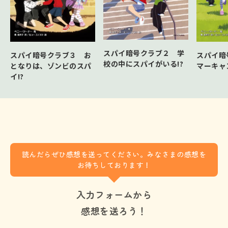
スパイ暗号クラブ２ 学
スパイ暗号クラブ３ お
スパイ暗
校の中にスパイがいる!?
となりは、ゾンビのスパ
マーキャ
イ!?
読んだらぜひ感想を送ってください。みなさまの感想を
お待ちしております！
入力フォームから
感想を送ろう！