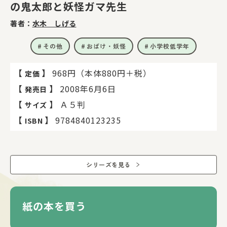
の鬼太郎と妖怪ガマ先生
著者：
水木 しげる
その他
おばけ・妖怪
小学校低学年
【
】
968円（本体880円＋税）
定価
【
】
2008年6月6日
発売日
【
】
Ａ５判
サイズ
【
】
9784840123235
ISBN
シリーズを見る
紙の本を買う