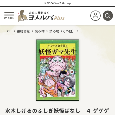
KADOKAWA Group
未来に種をまく
新規会員登
メニューを開閉する
検
TOP
書籍情報
読み物
読み物（その他）
...
水木しげるのふしぎ妖怪ばなし ４ ゲゲゲ