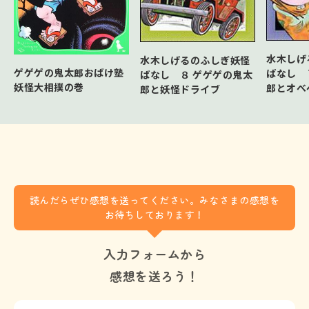
水木しげ
水木しげるのふしぎ妖怪
ゲゲゲの鬼太郎おばけ塾
ばなし 
ばなし ８ ゲゲゲの鬼太
妖怪大相撲の巻
郎とオべ
郎と妖怪ドライブ
読んだらぜひ感想を送ってください。みなさまの感想を
お待ちしております！
入力フォームから
感想を送ろう！