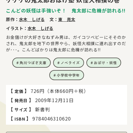
こんどの妖怪は手強いぞ！ 鬼太郎に危機が訪れる!!
原作：
水木 しげる
文：
東 亮太
イラスト：
水木 しげる
お金儲けが大好きなねずみ男は、ガイコツベビーにそそのか
され、鬼太郎を地下の世界やら、妖怪大相撲に連れ出すのだ
が･･･。こんどばかりは鬼太郎に危機が訪れる!!
角川つばさ文庫
ノベライズ
おばけ・妖怪
小学校中学年
【
】
726円（本体660円＋税）
定価
【
】
2009年12月11日
発売日
【
】
新書判
サイズ
【
】
9784046310620
ISBN