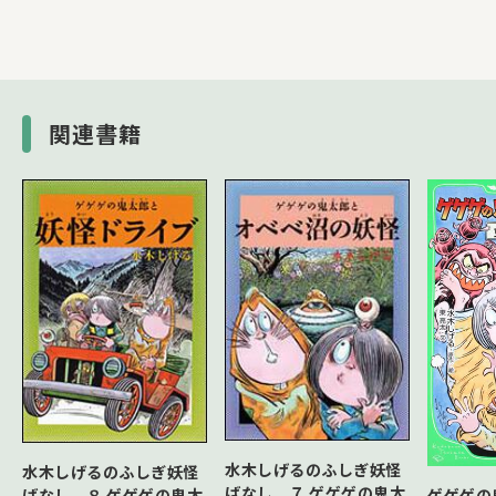
関連書籍
水木しげるのふしぎ妖怪
水木しげるのふしぎ妖怪
ばなし ７ ゲゲゲの鬼太
ばなし ８ ゲゲゲの鬼太
ゲゲゲの