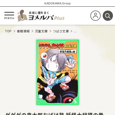
KADOKAWA Group
未来に種をまく
新規会員登
メニューを開閉する
検
TOP
書籍情報
児童文庫
つばさ文庫
...
ゲゲゲの鬼太郎おばけ塾 妖怪大相撲の巻