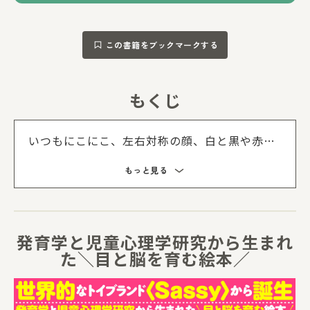
この書籍をブックマークする
もくじ
もくじを
いつもにこにこ、左右対称の顔、白と黒や赤な
どのコントラストの強い模様は、赤ちゃんが大
もっと見る
好き。低月齢の赤ちゃんには、目の正面20cm
～30cmのところでみせると、焦点が合いやす
いので効果的です。
発育学と児童心理学研究から生まれ
た＼目と脳を育む絵本／