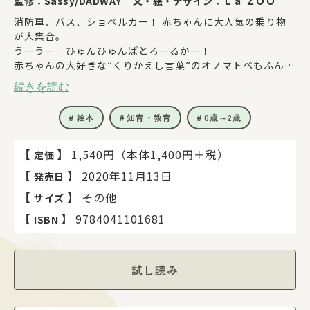
監修：
Sassy/DADWAY
文・絵・デザイン：
Ｌａ ＺＯＯ
消防車、バス、ショベルカー！ 赤ちゃんに大人気の乗り物
が大集合。
うーうー ひゅんひゅんぱとろーるかー！
赤ちゃんの大好きな”くりかえし言葉”のオノマトペもふんだ
んに盛り込まれた、カラフルな赤ちゃん絵本！
続きを読む
お散歩のおともにもぴったりです。
全てのページに登場するSassyの「にこにこ顔」が赤ちゃん
絵本
知育・教育
0歳～2歳
をくぎづけにします。
0歳の誕生日から、のりものに興味を持つ１～２才まで長く
楽しめます。
【
】
1,540円（本体1,400円＋税）
定価
はじめての「のりものえほん」にぴったりの一冊。
【
】
2020年11月13日
発売日
【シリーズについて】
【
】
その他
サイズ
累計180万部突破！
【
】
9784041101681
ISBN
発達段階にそって好奇心を引き出す「Sassyのあかちゃんえ
ほん」シリーズ。
いつもにこにこ、左右対称のはっきりした顔、白と黒や赤な
どのコントラストの強い規則的な模様。
試し読み
発達心理学を研究し、デザインされたトイブランドSassyの
キャラクターとグラフィックは、赤ちゃんの目を通して、心