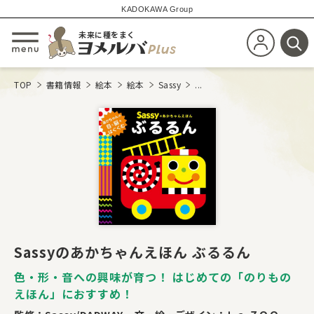
KADOKAWA Group
未来に種をまく
新規会員登
メニューを開閉する
検
TOP
書籍情報
絵本
絵本
Sassy
...
Sassyのあかちゃんえほん ぶるるん
色・形・音への興味が育つ！ はじめての「のりもの
えほん」におすすめ！