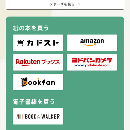
と脳を育みます。
シリーズを見る
さらに、赤ちゃんが大好きな言葉もいっぱい！
声に出してやりとりを楽しむことで、発語をうながします。
0歳の誕生日から楽しめる、赤ちゃん絵本の新定番！
出産祝いやベビーギフトにもおすすめ。
紙の本を買う
【推薦のことば】
榊原 洋一（お茶の水女子大学名誉教授・小児科医）
いろんな色やかたちを持ち、音を出しながら家の外を走りま
わるのりものは、赤ちゃんをひきつける刺激の宝庫です！
電子書籍を買う