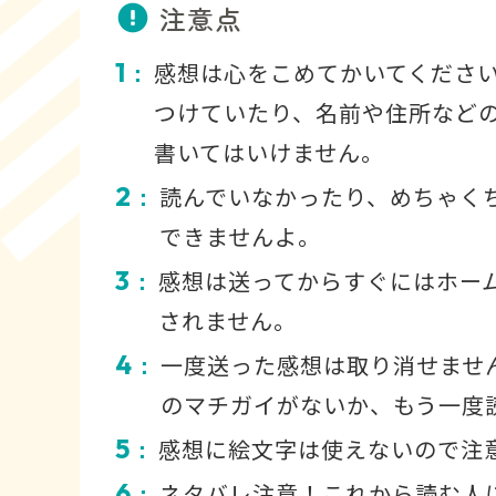
注意点
1
感想は心をこめてかいてくださ
：
つけていたり、名前や住所など
書いてはいけません。
2
読んでいなかったり、めちゃく
：
できませんよ。
3
感想は送ってからすぐにはホー
：
されません。
4
一度送った感想は取り消せませ
：
のマチガイがないか、もう一度
5
感想に絵文字は使えないので注
：
6
ネタバレ注意！これから読む人
：