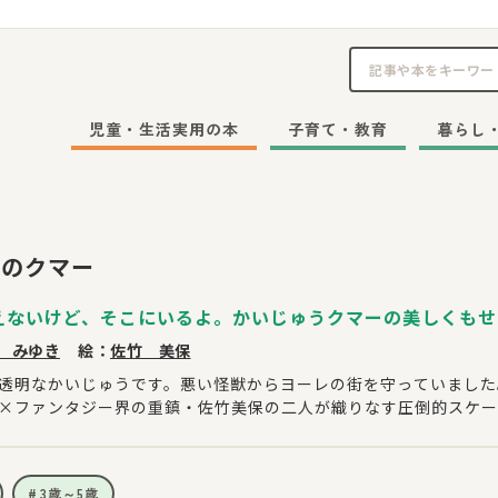
児童・生活実用の本
子育て・教育
暮らし
レのクマー
えないけど、そこにいるよ。かいじゅうクマーの美しくもせ
 みゆき
絵：
佐竹 美保
透明なかいじゅうです。悪い怪獣からヨーレの街を守っていました
×ファンタジー界の重鎮・佐竹美保の二人が織りなす圧倒的スケー
3歳～5歳