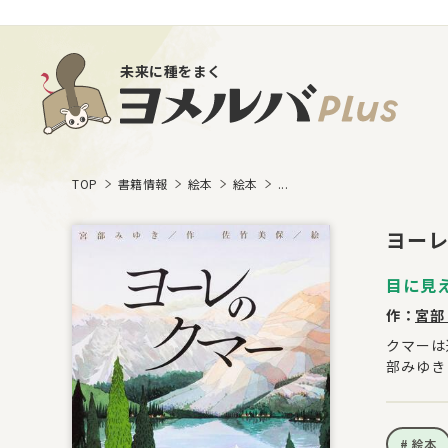
未来に種をまく
TOP
書籍情報
絵本
絵本
...
ヨー
目に見
作：
宮部
クマーは
部みゆき
絵本