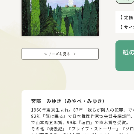
【
定価
【
サイ
紙
シリーズを見る
著者情報
宮部 みゆき（みやべ・みゆき）
1960年東京生まれ。87年「我らが隣人の犯罪」
92年『龍は眠る』で日本推理作家協会賞長編部門
で山本周五郎賞、99年『理由』で直木賞を受賞。
その他『模倣犯』『ブレイブ・ストーリー』『ソ