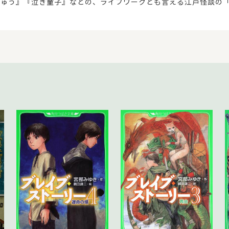
じゅう』『泣き童子』などの、ライフワークとも言える江戸怪談の