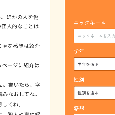
い。ほかの人を傷
ニックネーム
の個人的なことは
ちゃな感想は紹介
学年
ムページに紹介は
性別
ん。書いたら、字
読みなおしてね。
意してね。
感想
に、犯人や事件解