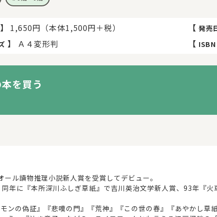
】
1,650円（本体1,500円＋税）
【
発売
】
Ａ４変形判
【
ズ
ISBN
の本を買う
でオール讀物推理小説新人賞を受賞してデビュー。
、同年に『本所深川ふしぎ草紙』で吉川英治文学新人賞、93年『火
ロモンの偽証』『悲嘆の門』『荒神』『この世の春』『あやかし草