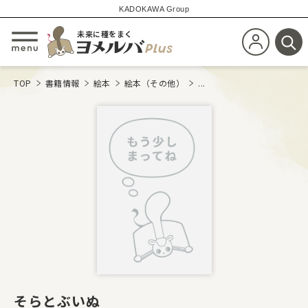
KADOKAWA Group
未来に種をまく
新規会員登
メニューを開閉する
検
TOP
書籍情報
絵本
絵本（その他）
...
そらとぶいぬ