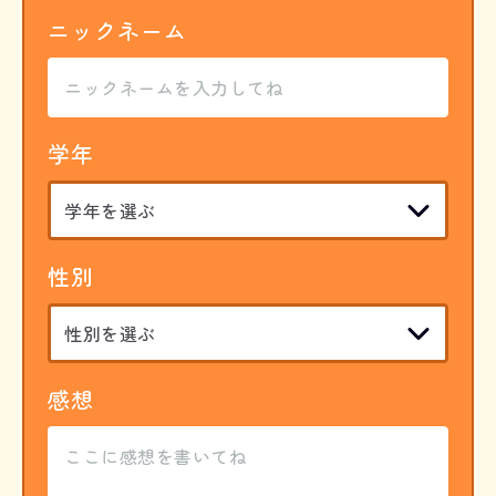
ニックネーム
学年
性別
感想