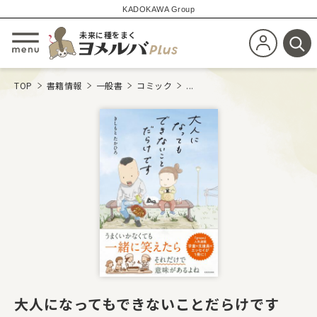
KADOKAWA Group
未来に種をまく
新規会員登
メニューを開閉する
検
TOP
書籍情報
一般書
コミック
...
大人になってもできないことだらけです