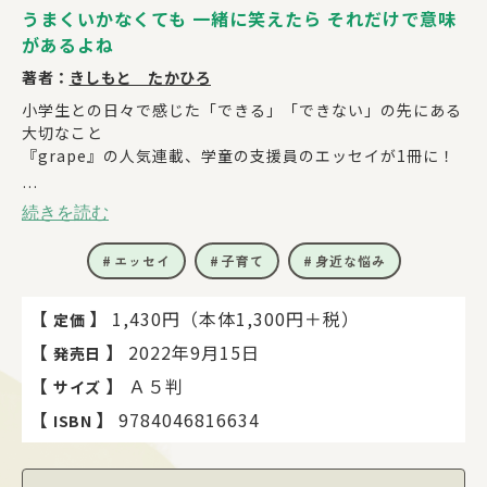
うまくいかなくても 一緒に笑えたら それだけで意味
があるよね
著者：
きしもと たかひろ
小学生との日々で感じた「できる」「できない」の先にある
大切なこと
『grape』の人気連載、学童の支援員のエッセイが1冊に！
多くの小学生と時間を共に過ごしてきた学童の支援員（放課
続きを読む
後児童支援員）・きしもとたかひろ。その経験からSNSで子
育てに関する気付きを発信し、「どうしたらうまくできる
エッセイ
子育て
身近な悩み
か？」ではなく「うまくいかなくてもええんちゃう？」「子
どもも大人もしんどくない今を考える」という視点に多くの
共感を集めています。
【
】
1,430円（本体1,300円＋税）
定価
子育てにまつわる身近な悩みや子どもとの関わりで体験した
【
】
2022年9月15日
発売日
温かいエピソードなどから、「休息や手抜きを必要なことに
してみる」、「自分にできないことは足りていないのではな
【
】
Ａ５判
サイズ
い」といった優しい目線で、抱えているしんどさをゆっくり
【
】
9784046816634
ISBN
手放すための考えをまとめました。『grape』の連載時か
ら、親や保育者だけではなく多くの人の心を癒やすと話題の
エッセイです。