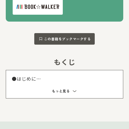
この書籍をブックマークする
もくじ
もくじを
●はじめに
１ 大人になってもできないことだらけでした
もっと見る
『なんでもない毎日に、はなまるを。』
『積み重ねたり、塗り重ねたり。』
『役に立っても、立たなくても。』
『荷物をおろして、余裕をもって。』
『知らないからこそ、間違うからこそ。』