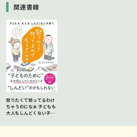
２ できないことも何かにつながっている
関連書籍
『棚からぼた餅、ベンチからナポリタン。』
『たからくじが当たらなくても。』
『とけたアイスは 冷たいジュースに。』
『ちょっとずつやさしくて、ちょっとずつかな
しい。』
『同情するならお湯をくれ。』
『向いてなくても、そっちを向いて。』
『石の上にも、三日坊主。』
３できるようになるよりも大切にしたいことも
ある
『すこしずつ、変わっていくだけ。』
怒りたくて怒ってるわけ
『みんな頑張ってて、みんな怠けてる。』
ちゃうのになぁ 子どもも
『気休めだけど、持ってってや。』
大人もしんどくない子育
『あなたごととわたしごと』
て
『今できなくても、ずっとでも。』
『まっくろイヤや、まっしろがいいの。』