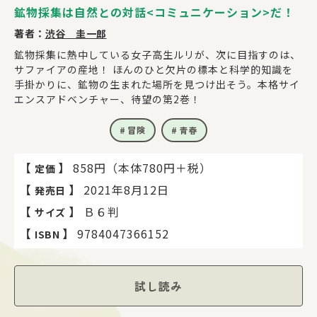
鉱物採集は自然との対話<コミュニケーション>だ！
著者：
渋谷 圭一郎
鉱物採集に熱中している女子高生ルリが、次に目指すのは、
サファイアの産地！ ほんのひと欠片の標本と科学的知識を
手掛かりに、鉱物の生まれた場所を見つけ出そう。本格サイ
エンスアドベンチャー、待望の第2巻！
冒険
青春
【
】
858円（本体780円＋税）
定価
【
】
2021年8月12日
発売日
【
】
Ｂ６判
サイズ
【
】
9784047366152
ISBN
試し読み