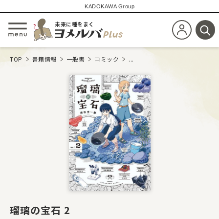
KADOKAWA Group
未来に種をまく
新規会員登
メニューを開閉する
検
TOP
書籍情報
一般書
コミック
...
瑠璃の宝石 2