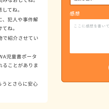
意してね。
感想
に、犯人や事件解
けてね。
物で紹介させてい
WA児童書ポータ
れることがありま
らうとさらに安心