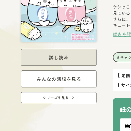
ケシっこ
見ている
さらに、
キュート
続きを
なぞなぞ
「ケシっ
ケシっこ
試し読み
キャ
「ステシ
ステーシ
【
定価
みんなの感想を見る
【
サイ
「スイー
おいしそ
シリーズを見る
「マリン
紙
さわやか
「アート
芸術家に