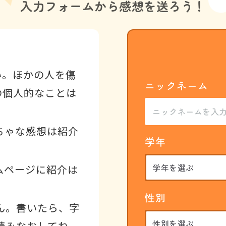
入力フォームから
感想を送ろう！
い。ほかの人を傷
ニックネーム
の個人的なことは
ちゃな感想は紹介
学年
ムページに紹介は
性別
ん。書いたら、字
読みなおしてね。