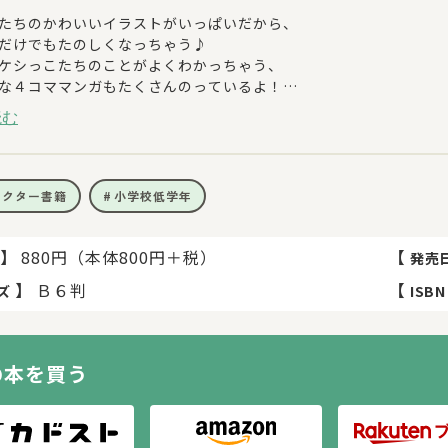
たちのかわいいイラストがいっぱいだから、
だけでもたのしくなっちゃう♪
ケシっこたちのことがよくわかっちゃう、
な４コママンガもたくさんのっているよ！
読む
は、ぜんぶで２５０問入っているよ★
こなぞなぞ」
たちにかんするなぞなぞが、キャラクターごとに入っているよ♪
ラクター書籍
小学校低学年
ョなぞなぞ」
ョナリーについてのたのしいなぞなぞがいっぱいだよ★
】
880円（本体800円＋税）
【
発売
】
Ｂ６判
【
ズ
ISBN
ツなぞなぞ」
うなスイーツについてのなぞなぞもたっぷり！
なぞなぞ」
の本を買う
な海などにかんするなぞなぞもチェックしてね♪
なぞなぞ」
なれちゃうようななぞなぞにチャレンジ★