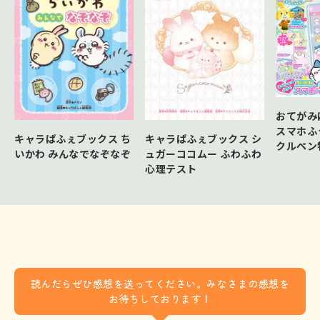
おてがみ
スマホふ
キャラぱふぇブックス ち
キャラぱふぇブックス シ
クルペン
いかわ みんなでなぞなぞ
ュガーココムー ふわふわ
心理テスト
読んだらぜひ感想を送ってください。みなさまの感想を
お待ちしております！