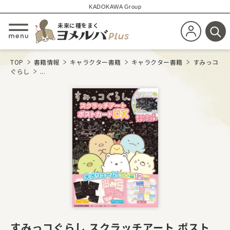
KADOKAWA Group
未来に種をまく
新規会員登
メニューを開閉する
検
TOP
書籍情報
キャラクター書籍
キャラクター書籍
すみっコ
ぐらし
...
すみっコぐらし スクラッチアート ポスト