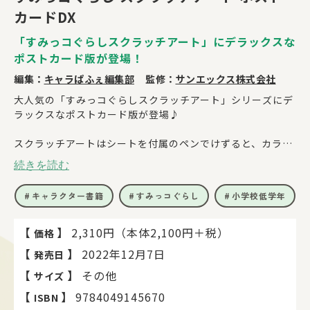
カードDX
「すみっコぐらしスクラッチアート」にデラックスな
ポストカード版が登場！
編集：
キャラぱふぇ編集部
監修：
サンエックス株式会社
大人気の「すみっコぐらしスクラッチアート」シリーズにデ
ラックスなポストカード版が登場♪
スクラッチアートはシートを付属のペンでけずると、カラフ
ルなすみっコのイラストが出ててくる楽しいおえかき！
続きを読む
今回はシートもふうとうもた～っぷり入った大容量の超スペ
キャラクター書籍
すみっコぐらし
小学校低学年
シャル版だよ！
なんとオリジナルのポストカードスタンドつき!
けずったシートをかわいくかざったり、メッセージを書いて
【
】
2,310円（本体2,100円＋税）
価格
お友だちに送ったり、
【
】
2022年12月7日
発売日
楽しみ方もいろいろ♪
【
】
その他
サイズ
【セット内容】
【
】
9784049145670
ISBN
シート(ポストカードサイズ)…12まい