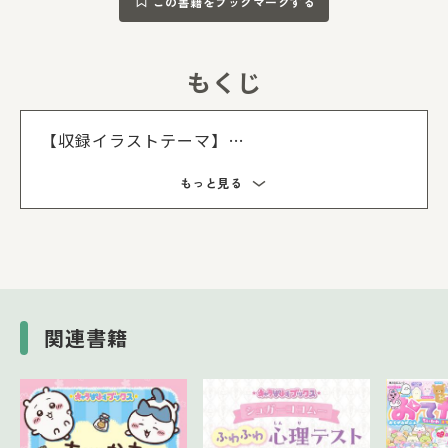
この書籍をブックマークする
もくじ
もくじを
【収録イラストテーマ】
「おばけのナイトパーク」
もっと見る
「ぺんぺんフルーツバケーション」
「星空さんぽ」
「おへやのすみでたびきぶん」
「こいぬといぬごっこ」
「しっぽずダイナー」
「ねこのきょうだいとおかし屋さん」
関連書籍
「みんなでことりっコ」
「みんなあつまるんです」
など