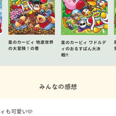
カ
星のカービィ 地底世界
星のカービィ ワドルデ
リ
の大冒険！の巻
ィのおるすばん大決
戦!!
みんなの感想
ィも可愛い🩷