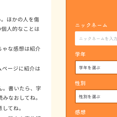
い。ほかの人を傷
ニックネーム
の個人的なことは
ちゃな感想は紹介
学年
ムページに紹介は
性別
ん。書いたら、字
読みなおしてね。
意してね。
感想