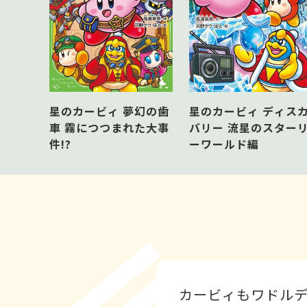
星のカービィ 夢幻の歯
星のカービィ ディス
車 霧につつまれた大事
バリー 流星のスター
件!?
ーワールド編
カービィもワドルデ