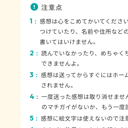
注意点
1
感想は心をこめてかいてくださ
：
つけていたり、名前や住所など
書いてはいけません。
2
読んでいなかったり、めちゃく
：
できませんよ。
3
感想は送ってからすぐにはホー
：
されません。
4
一度送った感想は取り消せませ
：
のマチガイがないか、もう一度
5
感想に絵文字は使えないので注
：