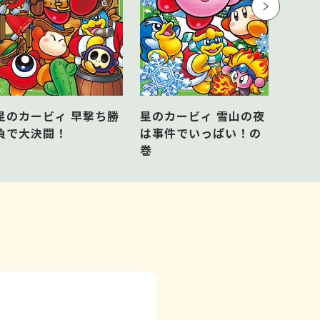
星のカ
星のカービィ 早撃ち勝
星のカービィ 雪山の夜
トと
負で大決闘！
は事件でいっぱい！の
巻