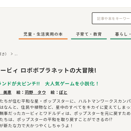
児童・生活実用の本
子育て・教育
暮らし
ばさ）
...
ービィ ロボボプラネットの大冒険!
ランドが大ピンチ!! 大人気ゲームを小説化！
 美恵
絵：
苅野 タウ
絵：
ぽと
たちが住む平和な星・ポップスターに、ハルトマンワークスカンパ
はなんと、住民や植物など、星中のすべてをキカイに変えてしまっ
無事だったカービィとワドルディは、ポップスターを元に戻すため
たちは、ポップスターの平和を取り戻すことができるの!?
が新たな力で大かつやくしちゃうよ！