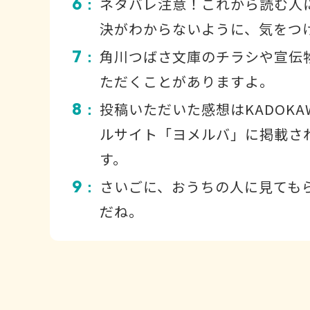
6
ネタバレ注意！これから読む人
：
決がわからないように、気をつ
7
角川つばさ文庫のチラシや宣伝
：
ただくことがありますよ。
8
投稿いただいた感想はKADOKA
：
ルサイト「ヨメルバ」に掲載さ
す。
9
さいごに、おうちの人に見ても
：
だね。