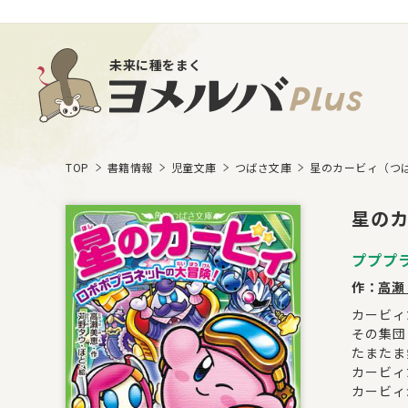
未来に種をまく
TOP
書籍情報
児童文庫
つばさ文庫
星のカービィ（つ
星のカ
プププ
作：
高瀬
カービィ
その集団
たまたま
カービィ
カービィ