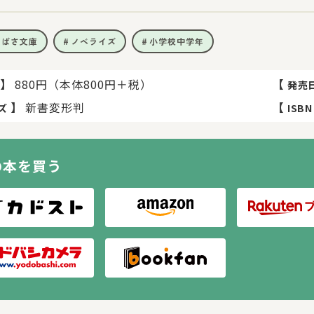
つばさ文庫
ノベライズ
小学校中学年
】
880円（本体800円＋税）
【
発売
】
新書変形判
【
ズ
ISBN
の本を買う