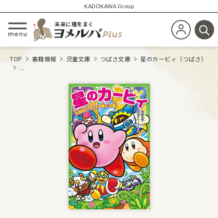
KADOKAWA Group
未来に種をまく
新規会員登
メニューを開閉する
検
TOP
書籍情報
児童文庫
つばさ文庫
星のカービィ（つばさ）
...