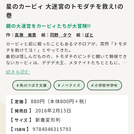
星のカービィ 大迷宮のトモダチを救え!の
巻
鏡の大迷宮をカービィたちが大冒険!!
作：
高瀬 美恵
絵：
苅野 タウ
絵：
ぽと
カービィと前に戦ったこともあるマホロアが、突然「トモダ
チを助けてヨ！」とやってきた。
最初は怪しんだものの、トモダチのピンチと聞いて無視でき
ないカービィは、デデデ大王、メタナイトたちとともに、鏡
の大迷宮へ行くことに。
続きを読む
大迷宮は、不思議な鏡でいくつもの世界につながっていて、
冒険も大苦戦！
角川つばさ文庫
ノベライズ
小学校中学年
でも、つながっていた世界では、思わぬ出会いが待ってい
て!?
マホロアのトモダチって、いったいだれなの!?
【
】
880円（本体800円＋税）
定価
【
】
2016年2月15日
発売日
【
】
新書変形判
サイズ
【
】
9784046315793
ISBN