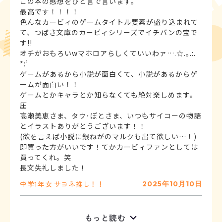
この本の感想をひと言で言います。
最高です！！！！
色んなカービィのゲームタイトル要素が盛り込まれて
て、つばさ文庫のカービィシリーズでイチバンの宝で
す!!
オチがおもろいwマホロアらしくていいわァ….☆.｡.:.
*:ﾟ
ゲームがあるから小説が面白くて、小説があるからゲ
ームが面白い！！
ゲームとかキャラとか知らなくても絶対楽しめます。
圧
高瀬美恵さま、タウ･ぽとさま、いつもサイコーの物語
とイラストありがとうございます！！
(欲を言えば小説に銀ねがのマルクも出て欲しい…！)
即買った方がいいです！てかカービィファンとしては
買ってくれ。笑
中学1年
女
サヨネ推し！！
2025年10月10日
もっと読む