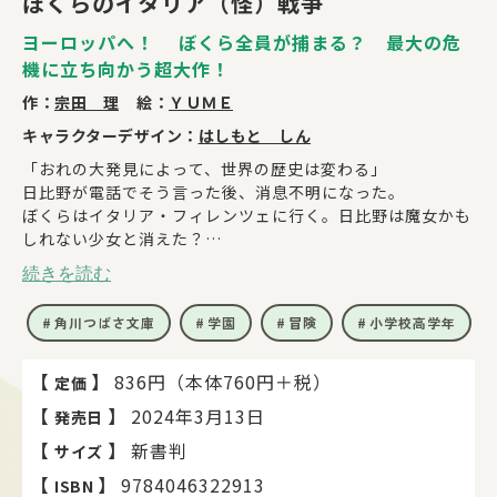
ぼくらのイタリア（怪）戦争
ヨーロッパへ！ ぼくら全員が捕まる？ 最大の危
機に立ち向かう超大作！
作：
宗田 理
絵：
ＹＵＭＥ
キャラクターデザイン：
はしもと しん
「おれの大発見によって、世界の歴史は変わる」
日比野が電話でそう言った後、消息不明になった。
ぼくらはイタリア・フィレンツェに行く。日比野は魔女かも
しれない少女と消えた？
英治たちの前に大貴族・メディチ家と闇の組織があらわれ、
続きを読む
黒魔術、六つの球の伝説が……。
罠だらけの迷路、地下道を突破して、友を救うため、古い城
角川つばさ文庫
学園
冒険
小学校高学年
の中へ！
ヨーロッパを舞台に、決死の大作戦が始まる。
ぼくらシリーズ最大の危機に立ち向かう超大作！
【
】
836円（本体760円＋税）
定価
【
】
2024年3月13日
発売日
【
】
新書判
サイズ
【
】
9784046322913
ISBN