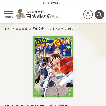
KADOKAWA Group
未来に種をまく
新規会員登
メニューを開閉する
検
TOP
書籍情報
児童文庫
つばさ文庫
ぼくら
...