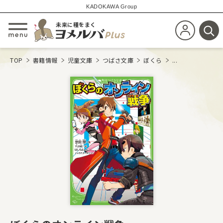
KADOKAWA Group
未来に種をまく
新規会員登
メニューを開閉する
検
TOP
書籍情報
児童文庫
つばさ文庫
ぼくら
...