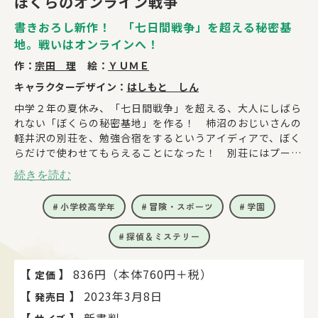
ぼくらのオンライン戦争
書きおろし新作！ 「七日間戦争」を超える秘密基
地。戦いはオンラインへ！
作：
宗田 理
絵：
ＹＵＭＥ
キャラクターデザイン：
はしもと しん
中学２年の夏休み、「七日間戦争」を超える、大人にしばら
れない「ぼくらの秘密基地」を作る！ 柿沼のおじいさんの
軽井沢の別荘を、勉強合宿をするというアイディアで、ぼく
らだけで使わせてもらえることになった！ 別荘にはプール
やテニスコートまである！ 英治、相原、柿沼、日比野、安
続きを読む
永、天野、谷本、佐竹、中尾、宇野、立石、秋元、ひとみ、
久美子、純子、有季、貢 合計17人。女子は近くのペンショ
小学校高学年
冒険・スポーツ
学園
ンに安く泊まれることに！ 英治はいたずら、日比野は料
理、安永と久美子は護身術を教える特別教室など、『全員が
探偵＆ミステリー
主役』の楽しい合宿！ 秘密基地は、迷路、氷のプール、バ
ーベキュー・パーティー、お菓子の家など！ ところが、柿
沼の幼なじみがオンラインゲームの犯罪に……!? 犯罪者を
【
】
836円（本体760円＋税）
定価
おびきよせ、回転するカベや下がってくる天井など、『から
【
】
2023年3月8日
発売日
くり屋敷』で、迎え撃つ！ つばさ文庫書きおろし新
作！
【
】
新書判