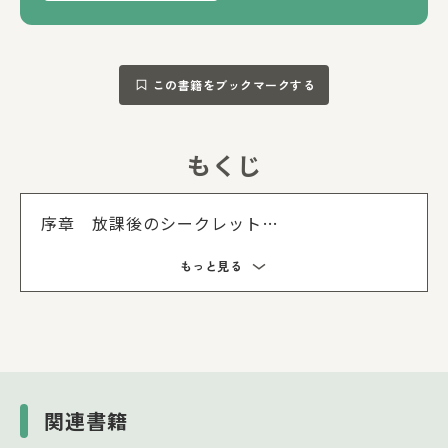
この書籍をブックマークする
もくじ
もくじを
序章 放課後のシークレット
第一章 雨上がりのメランコリー
もっと見る
第二章 秋色のラビリンス
第三章 後悔のメモリー
第四章 涙のムーンライト
第五章 恋心のファンタジー
終章 光のラブレター
関連書籍