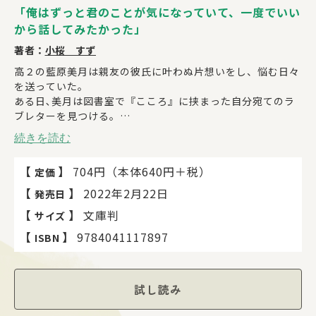
「俺はずっと君のことが気になっていて、一度でいい
から話してみたかった」
著者：
小桜 すず
高２の藍原美月は親友の彼氏に叶わぬ片想いをし、悩む日々
を送っていた｡
ある日､美月は図書室で『こころ』に挟まった自分宛てのラ
ブレターを見つける。
差出人の名前は｢佐藤｣、でも心当たりはゼロ。
続きを読む
不審に思いながらも返事を本に挟むと、翌日また手紙が！
こうして不思議な文通を繰り返すうち、｢佐藤くん」は美月
【
】
704円（本体640円＋税）
定価
にとって大切な存在になっていくが――｡
【
】
2022年2月22日
発売日
「藍原さんに､会いたい。｣
【
】
文庫判
サイズ
手紙にこめられた想いと衝撃の事実がわかるとき、涙が零れ
る。切なさに包まれる感動作！
【
】
9784041117897
ISBN
イラスト／ふすい
試し読み