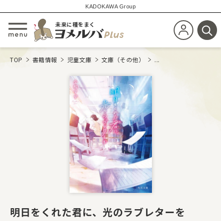
KADOKAWA Group
未来に種をまく
新規会員登
メニューを開閉する
検
TOP
書籍情報
児童文庫
文庫（その他）
...
明日をくれた君に、光のラブレターを