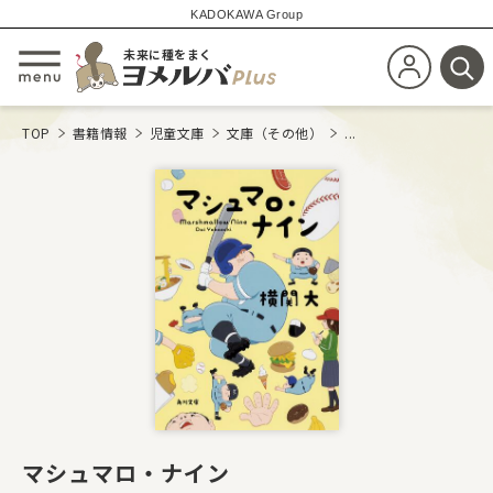
KADOKAWA Group
未来に種をまく
新規会員登
メニューを開閉する
検
TOP
書籍情報
児童文庫
文庫（その他）
...
マシュマロ・ナイン