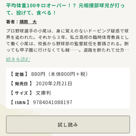
平均体重100キロオーバー！？ 元相撲部球児が打っ
て、投げて、食べる！
著者：
横関 大
プロ野球選手の小尾は、身に覚えのないドーピング疑惑で球
界を追われた。――それから３年、私立高校の臨時体育教員とし
て働く小尾は、校長から野球部の監督就任を要請される。断
っても甲子園に行けなくても馘……。退路を断たれて仕方な
く引き受けたが、その野球部は、不祥事から無期限活動停止
続きを読む
になった相撲部の部員だけで創られたものだった。並外れた
体重と食欲を持つが野球はド素人。前代未聞のナインが、ア
【
】
880円（本体800円＋税）
定価
ツい夏に挑む！
【
】
2020年2月21日
発売日
【
】
文庫判
サイズ
【
】
9784041088197
ISBN
試し読み