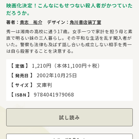
映画化決定！こんなにもせつない殺人者がかつていた
だろうか。
著者：
貴志 祐介
デザイン：
角川書店装丁室
秀一は湘南の高校に通う17歳。女手一つで家計を担う母と素
直で明るい妹の三人暮らし。その平和な生活を乱す闖入者が
いた。警察も法律も及ばず話し合いも成立しない相手を秀一
は自ら殺害することを決意する。
【
】
1,210円（本体1,100円＋税）
定価
【
】
2002年10月25日
発売日
【
】
文庫判
サイズ
【
】
9784041979068
ISBN
試し読み