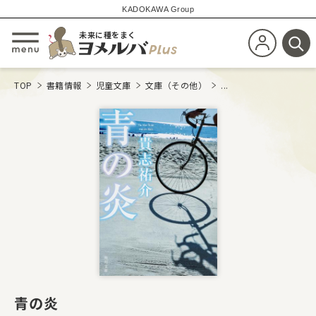
KADOKAWA Group
未来に種をまく
新規会員登
メニューを開閉する
検
TOP
書籍情報
児童文庫
文庫（その他）
...
青の炎