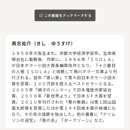
この書籍をブックマークする
著者情報
貴志祐介（きし ゆうすけ）
１９５９年大阪生まれ。京都大学経済学部卒。生命保
険会社に勤務後、作家に。１９９６年「ＩＳＯＬＡ」
が日本ホラー小説大賞長編賞佳作となり、『十三番目
の人格 ＩＳＯＬＡ』と改題して角川ホラー文庫より刊
行される。翌年『黒い家』で第４回日本ホラー小説大
賞を受賞、１００万部を超えるベストセラーとなる。
２００５年『硝子のハンマー』で日本推理作家協会
賞、２００８年『新世界より』で日本ＳＦ大賞を受
賞。２０１０年刊行された『悪の教典』は第１回山田
風太郎賞を受賞したほか第１４４回直木賞の候補とも
なり、その年の話題を独占した。他の著書に『クリム
ゾンの迷宮』『青の炎』『ダークゾーン』など。