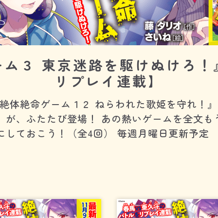
ーム３ 東京迷路を駆けぬけろ！
リプレイ連載】
『絶体絶命ゲーム１２ ねらわれた歌姫を守れ！
」が、ふたたび登場！ あの熱いゲームを全文も
にしておこう！（全4回） 毎週月曜日更新予定