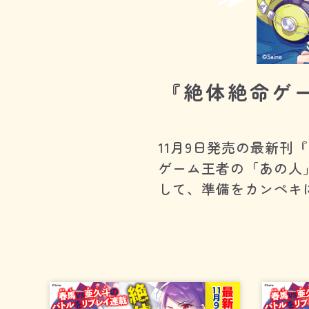
『絶体絶命ゲ
11月9日発売の最新刊
ゲーム王者の「あの人
して、準備をカンペキ