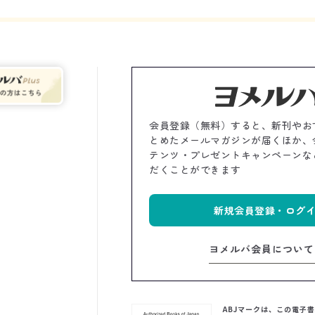
会員登録（無料）すると、新刊やお
とめたメールマガジンが届くほか、
テンツ・プレゼントキャンペーンな
だくことができます
新規会員登録・ログ
ヨメルバ会員について
ABJマークは、この電子