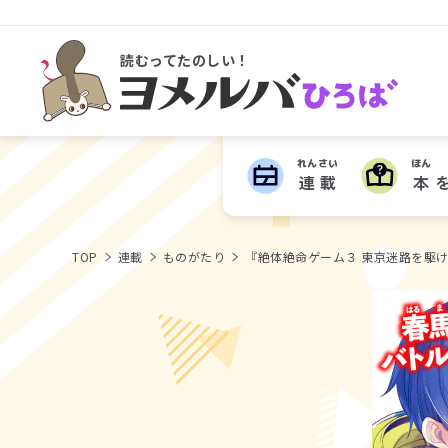
読むってたのしい！
ヨメルバひろば
れんさい
ほん
連載
本
TOP
連載
ものがたり
『絶体絶命ゲーム３ 東京迷路を駆