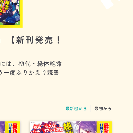
』【新刊発売！
』には、初代・絶体絶命
う一度ふりかえり読書
最新回から
最初から