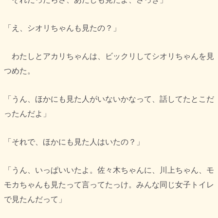
「え、シオリちゃんも見たの？」
わたしとアカリちゃんは、ビックリしてシオリちゃんを見
つめた。
「うん、ほかにも見た人がいないかなって、話してたとこだ
ったんだよ」
「それで、ほかにも見た人はいたの？」
「うん、いっぱいいたよ。佐々木ちゃんに、川上ちゃん、モ
モカちゃんも見たって言ってたっけ。みんな同じ女子トイレ
で見たんだって」