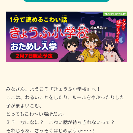
みなさん、ようこそ『きょうふ小学校』へ！
ここは、わるいことをしたり、ルールをやぶったりした
子がまよいこむ、
とってもこわ～い場所だよ。
え？ なになに？ こわい話が待ちきれないって？
それじゃあ、さっそくはじめようか……！