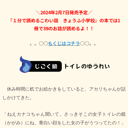
＼2024年2月7日発売予定／
『１分で読めるこわい話 きょうふ小学校』の本では1
冊で39のお話が読めるよ！
！
。。○○
もくじはコチラ
○○。。
休み時間に机でお絵かきをしていると、アカリちゃんが話
しかけてきた。
「ねえカナコちゃん聞いて。さっきそこの女子トイレの鏡
（かがみ）にね、青白い顔をした女の子がうつってたの！」