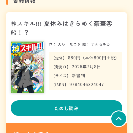
神スキル!!! 夏休みはきらめく豪華客
船！？
作：
大空 なつき
絵：
アルセチカ
880円（本体800円＋税）
【
定価
】
2026年7月8日
【
発売日
】
新書判
【
サイズ
】
9784046324047
【
ISBN
】
ためし読み