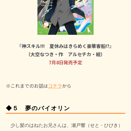
『神スキル!!! 夏休みはきらめく豪華客船!?』
（大空なつき・作 アルセチカ・絵）
7月8日発売予定
※これまでのお話は
コチラ
から
◆５ 夢のバイオリン
少し髪のはねたお兄さんは、瀬戸響（せと・ひびき）