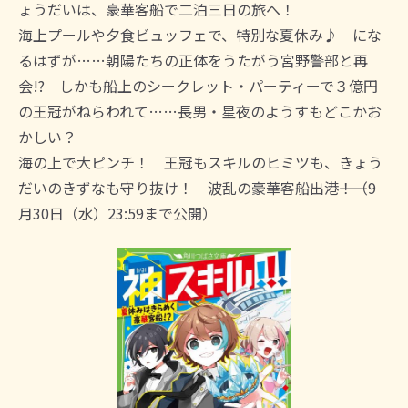
ょうだいは、豪華客船で二泊三日の旅へ！
海上プールや夕食ビュッフェで、特別な夏休み♪ にな
るはずが……朝陽たちの正体をうたがう宮野警部と再
会!? しかも船上のシークレット・パーティーで３億円
の王冠がねらわれて……長男・星夜のようすもどこかお
かしい？
海の上で大ピンチ！ 王冠もスキルのヒミツも、きょう
だいのきずなも守り抜け！ 波乱の豪華客船出港――！（9
月30日（水）23:59まで公開）