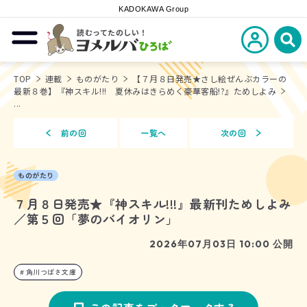
KADOKAWA Group
読むってたのしい！
新規会員登
メニューを開閉する
ヨメルバひろば
検
TOP
連載
ものがたり
【７月８日発売★さし絵ぜんぶカラーの
最新８巻】『神スキル!!! 夏休みはきらめく豪華客船!?』ためしよみ
...
前の回
一覧へ
次の回
ものがたり
７月８日発売★『神スキル!!!』最新刊ためしよみ
／第５回「夢のバイオリン」
2026年07月03日 10:00 公開
角川つばさ文庫