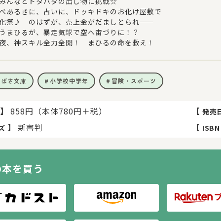
みんなとドタバタの出し物に挑戦☆
べあるきに、占いに、ドッキドキのお化け屋敷で
化祭♪ のはずが、売上金がだましとられ――
うまひるが、暴走気球で空へ宙づりに！？
夜、神スキル全力全開！ まひるの命を救え！
つばさ文庫
小学校中学年
冒険・スポーツ
】
858円（本体780円＋税）
【
発売
】
新書判
【
ズ
ISBN
の本を買う