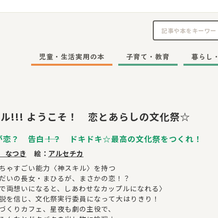
児童・生活実用の本
子育て・教育
暮らし
ル!!! ようこそ！ 恋とあらしの文化祭☆
が恋？ 告白――！？ ドキドキ☆最高の文化祭をつくれ！
 なつき
絵：
アルセチカ
ちゃすごい能力〈神スキル〉を持つ
だいの長女・まひるが、まさかの恋！？
で両想いになると、しあわせなカップルになれる〉
説を信じ、文化祭実行委員になって大はりきり！
づくりカフェ、星夜も劇の主役で、