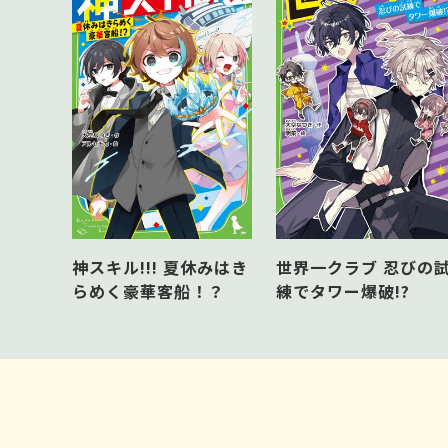
神スキル!!! 夏休みはき
世界一クラブ 忍びの
らめく豪華客船！？
練でタワー爆破!?