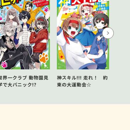
神スキ
世界一クラブ 動物園見
神スキル!!! 走れ！ 約
意!?
学で大パニック!?
束の大運動会☆
もど