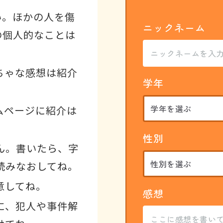
い。ほかの人を傷
ニックネーム
の個人的なことは
ちゃな感想は紹介
学年
ムページに紹介は
性別
ん。書いたら、字
読みなおしてね。
意してね。
感想
に、犯人や事件解