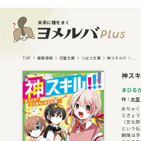
未来に種をまく
TOP
書籍情報
児童文庫
つばさ文庫
神スキル!!!
...
神スキ
まひる
作：
大空
めちゃく
三きょう
〈文化祭
という伝
朝陽は手