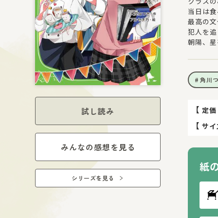
クラスの
当日は食
最高の文
犯人を追
朝陽、星
角川
【
定価
試し読み
【
サイ
みんなの感想を見る
紙
シリーズを見る