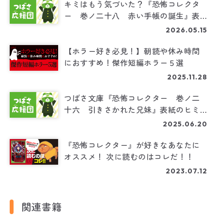
キミはもう気づいた？『恐怖コレクタ
ー 巻ノ二十八 赤い手帳の誕生』表
紙は、実はあの巻のセルフオマージ
2026.05.15
ュ！ヨメルバ会員だけに教えちゃう
よ！
【ホラー好き必見！】朝読や休み時間
におすすめ！傑作短編ホラー５選
2025.11.28
つばさ文庫『恐怖コレクター 巻ノ二
十六 引きさかれた兄妹』表紙のヒミ
ツ全身イラストをヨメルバ会員だけに
2025.06.20
大公開！
『恐怖コレクター』が好きなあなたに
オススメ！ 次に読むのはコレだ！！
2023.07.12
関連書籍