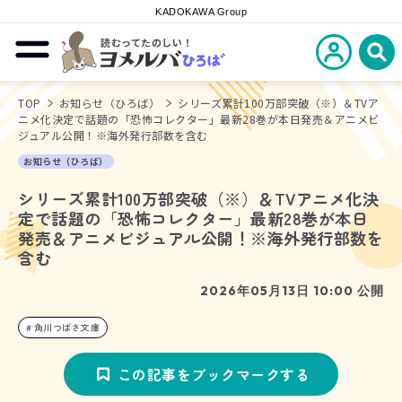
KADOKAWA Group
読むってたのしい！
新規会員登
メニューを開閉する
ヨメルバひろば
検
TOP
お知らせ（ひろば）
シリーズ累計100万部突破（※）＆TVア
ニメ化決定で話題の「恐怖コレクター」最新28巻が本日発売＆アニメビ
ジュアル公開！※海外発行部数を含む
お知らせ（ひろば）
シリーズ累計100万部突破（※）＆TVアニメ化決
定で話題の「恐怖コレクター」最新28巻が本日
発売＆アニメビジュアル公開！※海外発行部数を
含む
2026年05月13日 10:00 公開
角川つばさ文庫
この記事をブックマークする