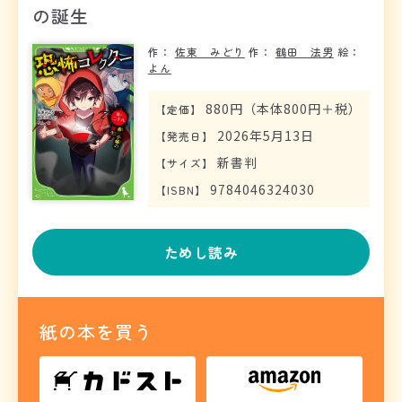
の誕生
作：
佐東 みどり
作：
鶴田 法男
絵：
よん
880円（本体800円＋税）
【
定価
】
2026年5月13日
【
発売日
】
新書判
【
サイズ
】
9784046324030
【
ISBN
】
ためし読み
紙の本を買う