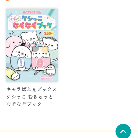
キャラぱふぇブックス
ケシっこ むぎゅっと
なぞなぞブック