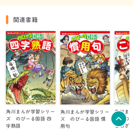
関連書籍
角川まんが学習シリー
角川ま
角川まんが学習シリー
ズ のびーる国語 四
ズ のび
ズ のびーる国語 慣
字熟語
とわざ
用句