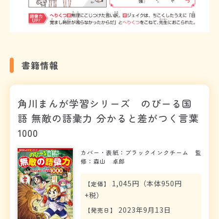
書籍情報
角川まんが学習シリーズ のびーる国
語 無敵の語彙力 分かると差がつく言葉
1000
カバー・表紙：ブラックインクチーム 監
修：森山 卓郎
1,045円（本体950円
【
定価
】
+税）
2023年9月13日
【
発売日
】