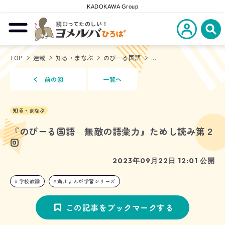
KADOKAWA Group
読むってたのしい！
新規会員登
メニューを開閉する
ヨメルバひろば
検
TOP
連載
知る・まなぶ
のびーる国語
...
前の回
一覧へ
知る・まなぶ
『のびーる国語 無敵の語彙力』ためし読み第２
回
2023年09月22日 12:01 公開
学校教諭
角川まんが学習シリーズ
この記事をブックマークする