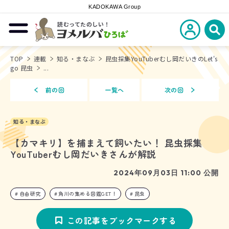
KADOKAWA Group
読むってたのしい！
新規会員登
メニューを開閉する
ヨメルバひろば
検
TOP
連載
知る・まなぶ
昆虫採集YouTuberむし岡だいきのLet's
go 昆虫
...
前の回
一覧へ
次の回
知る・まなぶ
【カマキリ】を捕まえて飼いたい！ 昆虫採集
YouTuberむし岡だいきさんが解説
2024年09月03日 11:00 公開
自由研究
角川の集める図鑑GET！
昆虫
この記事をブックマークする