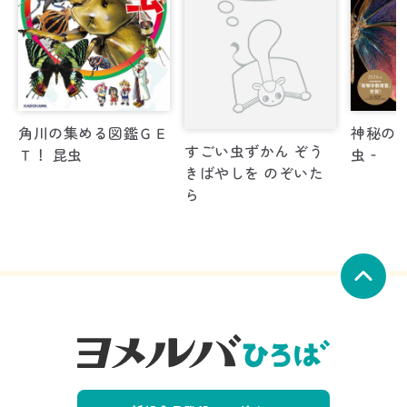
すごい虫ずかん ぞう
角川の集める図鑑ＧＥ
神秘の標
きばやしを のぞいた
Ｔ！ 昆虫
虫‐
ら