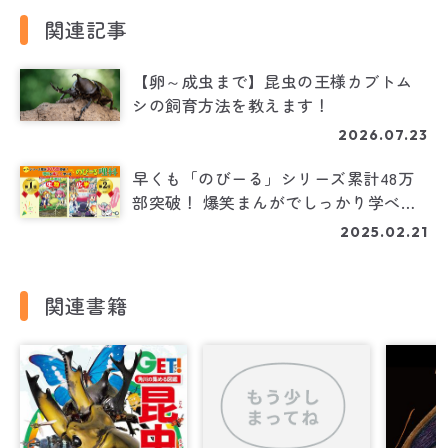
関連記事
【卵～成虫まで】昆虫の王様カブトム
シの飼育方法を教えます！
2026.07.23
早くも「のびーる」シリーズ累計48万
部突破！ 爆笑まんがでしっかり学べ
る！ 角川まんが学習シリーズ「のびー
2025.02.21
る理科」に待望の「生物」と「化学」
が登場!!
関連書籍