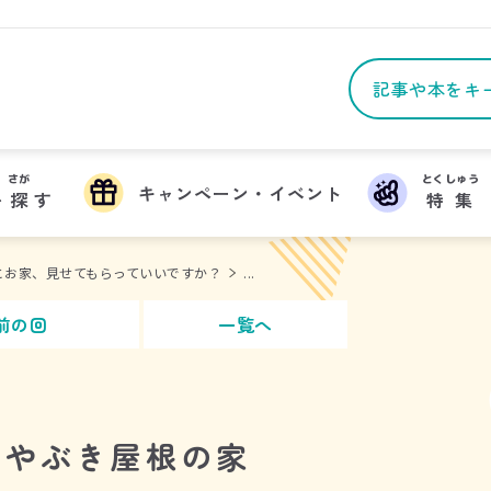
さが
とくしゅう
キャンペーン・イベント
を
探
す
特集
とお家、見せてもらっていいですか？
...
前の回
一覧へ
かやぶき屋根の家