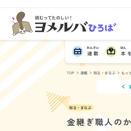
読むってたのしい！
ヨメルバひろば
れんさい
ほん
連載
本
TOP
連載
知る・まなぶ
もっ
知る・まなぶ
金継ぎ職人の