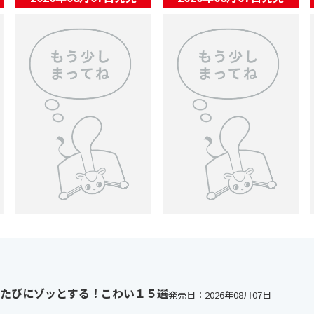
にゾッとする！こわい１５選
ない！学園ストーリー20選
『ふたごチャレンジ！』コミカライズ 第3回
【ためし読み】『サキヨミ！
たびにゾッとする！こわい１５選
発売日：
2026年08月07日