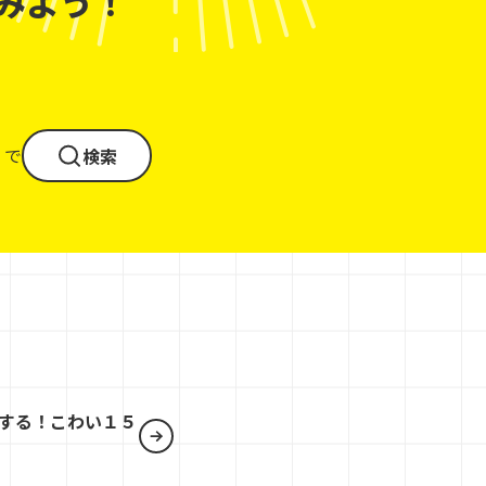
みよう！
」で
検索
する！こわい１５