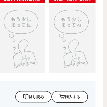
』番外編 美羽と幸都の初デート
最強恐竜メガためし読み祭り！『ドラゴンキング』全ページた
最強恐竜メガ試し読み祭り「恐竜
試し読み
購入する