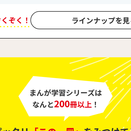
ぞくぞく！
ラインナップを見
まんが学習シリーズは
200
なんと
冊以上
！