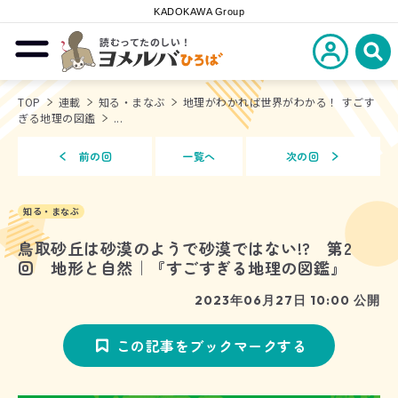
KADOKAWA Group
読むってたのしい！
新規会員登
メニューを開閉する
ヨメルバひろば
検
TOP
連載
知る・まなぶ
地理がわかれば世界がわかる！ すごす
ぎる地理の図鑑
...
前の回
一覧へ
次の回
知る・まなぶ
鳥取砂丘は砂漠のようで砂漠ではない!? 第2
回 地形と自然｜『すごすぎる地理の図鑑』
2023年06月27日 10:00 公開
この記事をブックマークする