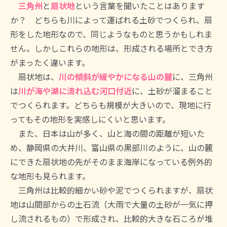
三角州
と
扇状地
という言葉を聞いたことはあります
か？ どちらも川によって運ばれる土砂でつくられ、扇
形をした地形なので、同じようなものと思うかもしれま
せん。しかしこれらの地形は、形成される場所とでき方
がまったく違います。
扇状地は、
川の傾斜が緩やかになる山の麓
に、三角州
は
川が海や湖に流れ込む河口付近
に、土砂が溜まること
でつくられます。どちらも規模が大きいので、現地に行
ってもその地形を実感しにくいと思います。
また、日本は山が多く、山と海の間の距離が短いた
め、静岡県の大井川、富山県の黒部川のように、山の麓
にできた扇状地の先がそのまま海岸になっている例外的
な地形も見られます。
三角州は比較的細かい砂や泥でつくられますが、扇状
地は山間部からの土石流（大雨で大量の土砂が一気に押
し流されるもの）で形成され、比較的大きな石ころが堆