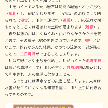
山をつくっている硬い岩石は時間の経過とともに劣化
（
風化
）し土砂に変わります。土砂は川の流れにより削
られて（
侵食
）、下流へ運ばれ（
運搬
）、川の流れが緩
やかなところでは運ばれた土砂が溜まります（
堆積
）。
自然状態の川は、くねくねと曲がりながらかたちを変
えます。その様子は蛇の動きに似ているので、
蛇行
とい
います。蛇行が進んだ結果、かつての流路の一部が残る
ことで、
三日月湖
ができることもあります。
川は平野に水や土砂を供給し、川がつくった
氾濫平野
は豊かな農地として利用しやすく、
自然堤防
は集落とし
て利用され、人の生活に欠かせません。
一方でときには洪水などの災害も起こります。人々は
水害が起こりにくくなる知恵を重ね、川と上手に付き合
ってきたのです。