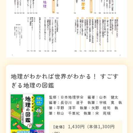
地理がわかれば世界がわかる！ すごす
ぎる地理の図鑑
監修：日本地理学会 編著：山本 健太
編著：長谷川 直子 執筆：宇根 寛 執
筆：平野 淳平 執筆：矢野 桂司 執
筆：秋山 千亜紀 執筆：宋 苑瑞
1,430円（本体1,300円
【
定価
】