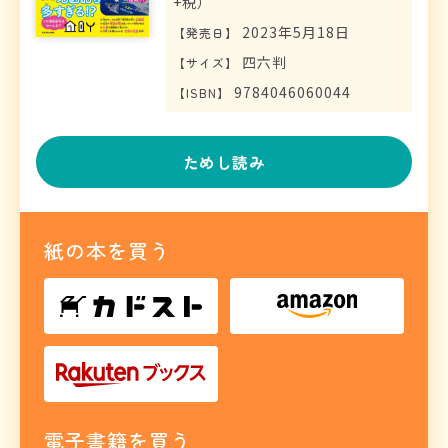
+税）
2023年5月18日
【
発売日
】
四六判
【
サイズ
】
9784046060044
【
ISBN
】
ためし読み
紙の本を買う
電子書籍を買う