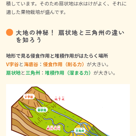
積しています。そのため扇状地は水はけがよく、それに
適した果物栽培が盛んです。
大地の神秘！ 扇状地と三角州の違い
を知ろう
地形で見る侵食作用と堆積作用がはたらく場所
V字谷
と
海底谷
：
侵食作用（削る力）
が大きい。
扇状地
と
三角州
：
堆積作用（溜まる力）
が大きい。