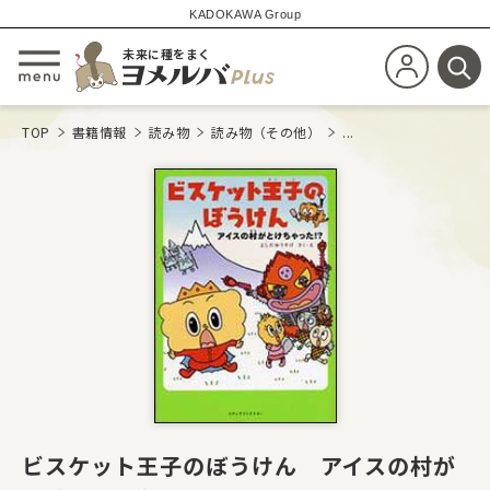
KADOKAWA Group
未来に種をまく
新規会員登
メニューを開閉する
検
TOP
書籍情報
読み物
読み物（その他）
...
ビスケット王子のぼうけん アイスの村が