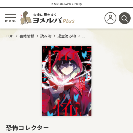
KADOKAWA Group
未来に種をまく
新規会員登
メニューを開閉する
検
TOP
書籍情報
読み物
児童読み物
...
恐怖コレクター