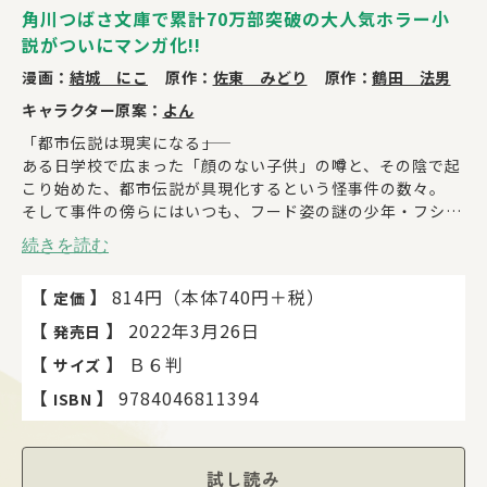
角川つばさ文庫で累計70万部突破の大人気ホラー小
説がついにマンガ化!!
漫画：
結城 にこ
原作：
佐東 みどり
原作：
鶴田 法男
キャラクター原案：
よん
「都市伝説は現実になる――」
ある日学校で広まった「顔のない子供」の噂と、その陰で起
こり始めた、都市伝説が具現化するという怪事件の数々。
そして事件の傍らにはいつも、フード姿の謎の少年・フシギ
がいた。
続きを読む
事件発生の真相と、噂を追うフシギの目的とは？
この怪奇譚、舞台はあなたの日常かもしれない――。
【
】
814円（本体740円＋税）
定価
【
】
2022年3月26日
発売日
【
】
Ｂ６判
サイズ
【
】
9784046811394
ISBN
試し読み