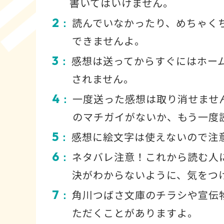
書いてはいけません。
2
読んでいなかったり、めちゃく
：
できませんよ。
3
感想は送ってからすぐにはホー
：
されません。
4
一度送った感想は取り消せませ
：
のマチガイがないか、もう一度
5
感想に絵文字は使えないので注
：
6
ネタバレ注意！これから読む人
：
決がわからないように、気をつ
7
角川つばさ文庫のチラシや宣伝
：
ただくことがありますよ。