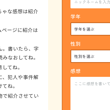
ちゃな感想は紹介
学年
ムページに紹介は
性別
ん。書いたら、字
読みなおしてね。
意してね。
感想
に、犯人や事件解
けてね。
物で紹介させてい