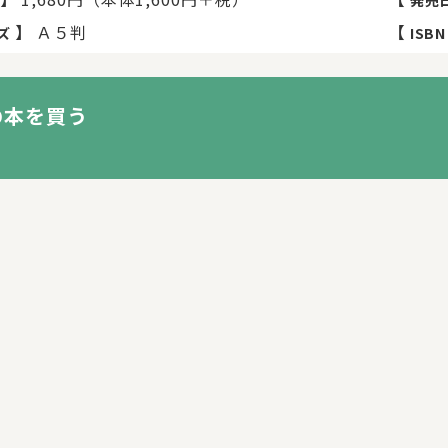
発売
】
Ａ５判
【
ズ
ISBN
の本を買う