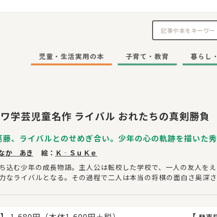
児童・生活実用の本
子育て・教育
暮らし
ワ学芸児童名作 ライバル おれたちの真剣勝負
葛藤、ライバルとのせめぎ合い。少年の心の軌跡を描いた秀
なか あき
絵：
Ｋ‐ＳｕＫｅ
ち込む少年の成長物語。主人公は転校した学校で、一人の友人をえ
力なライバルとなる。その過程で二人は本当の将棋の面白さ奥深さ
】
1,680円（本体1,600円＋税）
【