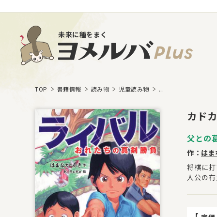
未来に種をまく
TOP
書籍情報
読み物
児童読み物
...
カドカ
父との
作：
はま
将棋に打
人公の有
【