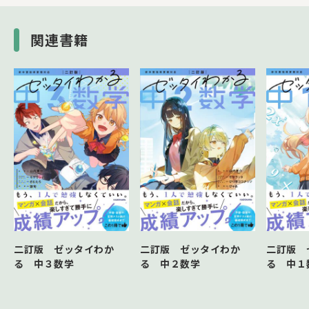
Chapter 07 三平方の定理
Chapter 08 標本調査
関連書籍
二訂版 ゼッタイわか
二訂版 ゼッタイわか
二訂版 
る 中３数学
る 中２数学
る 中１