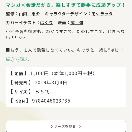
マンガ×会話だから、楽しすぎて勝手に成績アップ！
監修：
山内 恵介
キャラクターデザイン：
モゲラッタ
カバーイラスト：
はくり
漫画：
諒 旬
<<< 予習も復習も、わかりすぎて、たのしすぎて、とまらな
い!!!! >>>
■もう、１人で勉強しなくていい。――キャラと一緒に“はじめ
から積み上げる”から、中３数学がよくわかる！
続きを読む
１、マンガで導入→ ２、キャラの会話でより深く理解 →
【
】
1,100円（本体1,000円＋税）
定価
３、練習問題で定着度チェック
の３ステップ構成で、「わからない」が「ゼッタイわかる」
【
】
2019年3月4日
発売日
に変わる、ドリル界の革命児的１冊が登場。
【
】
Ｂ５判
サイズ
勉強は基礎がいちばん大事だからこそ、「入り口はなるべく
【
】
9784046023735
ISBN
わかりやすく。そして楽しく」。
つまずきやすいところも、その単元のポイントも、ぜんぶキ
ャラと一緒に学べるから、１人で取り組んでいても途中で挫
折せず、自学自習にピッタリ！ ２ページで１テーマをサク
シリーズを見る
サク勉強できるので、毎日の学習リズムづくりにも役立ちま