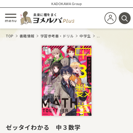
KADOKAWA Group
未来に種をまく
新規会員登
メニューを開閉する
検
TOP
書籍情報
学習参考書・ドリル
中学生
...
ゼッタイわかる 中３数学