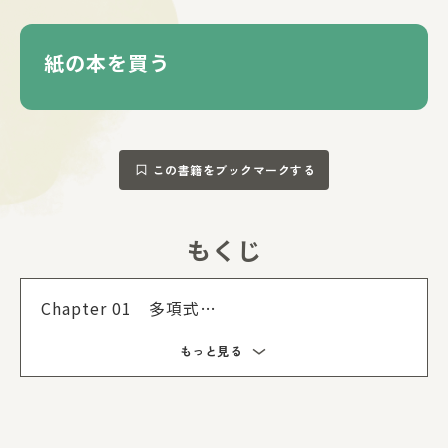
す。
<<< 制作陣総フォロワー数250万超！中高生に圧倒的人気の
紙の本を買う
制作陣と「こんな参考書がほしかった！」を実現!!! >>>
●キャラクターデザインはHoney Worksサポートメンバー
なども務める超実力派イラストレーター・モゲラッタ氏。カ
バーイラストは中高生に圧倒的人気を博す「幸色のワンルー
この書籍をブックマークする
ム」（ガンガンpixiv）のはくり氏が担当！
【あらすじ】
もくじ
もくじを
５人しか部員のいない「軽音同好会」に所属する中学３年生――
基（もとい）、六花（りっか）、春（はる）、洸（こう）、
茉里（まり）たちは、部員の増えない様々な事情を抱えつつ
Chapter 01 多項式
も、にぎやかで騒がしい毎日を過ごしていた。
しかし、破天荒な六花、能天気すぎる洸、兄弟の世話で忙し
Chapter 02 平方根
すぎる春の壊滅的な成績不振を理由に、あるとき部長の基が
もっと見る
Chapter 03 ２次方程式
学年主任に呼び出されて――!?
Chapter 04 関数 y=ax~2
Chapter 05 相似な図形
Chapter 06 円