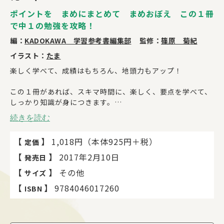
ポイントを まめにまとめて まめおぼえ この１冊
で中１の勉強を攻略！
編：
KADOKAWA 学習参考書編集部
監修：
篠原 菊紀
イラスト：
たま
楽しく学べて、成績はもちろん、地頭力もアップ！
この１冊があれば、スキマ時間に、楽しく、要点を学べて、
しっかり知識が身につきます。
続きを読む
【本書の特長】
《脳科学的に効率的な勉強の仕方がわかる！》
【
】
1,018円（本体925円＋税）
定価
勉強は、まとめてするより各教科少しずつの方が効果的、
という知見にもとづく構成で、大切なことがしっかり身につ
【
】
2017年2月10日
発売日
きます。
【
】
その他
サイズ
その上、勉強の仕方のアドバイスもたっぷり掲載！
【
】
9784046017260
ISBN
《スキマ時間に大事な知識がしっかりわかる！》
１項目１ページなので、いつでもどこでも、空いた時間に
学習できます。