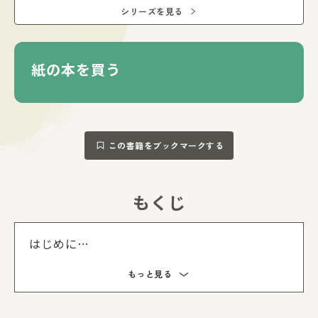
重要知識をしっかり掲載しているので、定期テスト対策にも
シリーズを見る
効果的。
《ナビゲートキャラと一緒なら勉強も楽しくなる！》
かわいいマメキャラたちが、大切な学習ポイントを説明し
紙の本を買う
ます。
勉強が嫌いな人でも、楽しく読める工夫がたっぷり。
この書籍をブックマークする
もくじ
もくじを
はじめに
もっと見る
Unit01～24
英語／数学／理科／社会／国語／復習