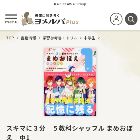
KADOKAWA Group
未来に種をまく
新規会員登
メニューを開閉する
検
TOP
書籍情報
学習参考書・ドリル
中学生
...
スキマに３分 ５教科シャッフル まめおぼ
え 中1