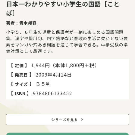
日本一わかりやすい小学生の国語［こと
ば］
著者：
青木邦容
小学５、６年生の児童と保護者が一緒に楽しめる国語問題
集。漢字や慣用句、四字熟語など普段の生活に欠かせない要
素をマンガや穴あき問題を通じて学習できる。中学受験の準
備対策として最適です。
【
】
1,944円（本体1,800円＋税）
定価
【
】
2009年4月14日
発売日
【
】
Ｂ５判
サイズ
【
】
9784806133452
ISBN
シリーズを見る