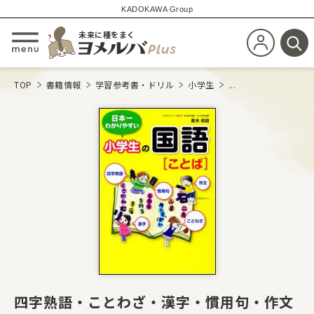
KADOKAWA Group
未来に種をまく
新規会員登
メニューを開閉する
検
TOP
書籍情報
学習参考書・ドリル
小学生
...
四字熟語・ことわざ・漢字・慣用句・作文