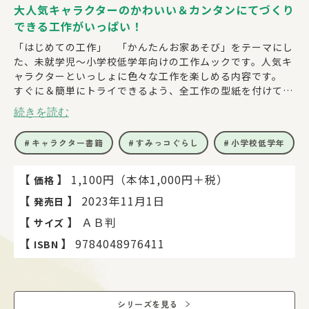
大人気キャラクターのかわいい＆カンタンにてづくり
できる工作がいっぱい！
「はじめての工作」 「かんたんお家あそび」をテーマにし
た、未就学児～小学校低学年向けの工作ムックです。人気キ
ャラクターといっしょに色々な工作を楽しめる内容です。
すぐに＆簡単にトライできるよう、全工作の型紙を付けてい
ます。
続きを読む
◆登場キャラ
すみっコぐらし、ちいかわ、星のカービィ、コウペンちゃ
キャラクター書籍
すみっコぐらし
小学校低学年
ん、サンリオキャラクター など
◆付録
メイン付録：すみっコぐらし ジュースじはんき
【
】
1,100円（本体1,000円＋税）
価格
ハサミを使わずカンタン＆安全に組み立てられる、ペーパー
【
】
2023年11月1日
発売日
クラフトの自販機。すみっコぐらしの特別デザインです。
自販機の中には、ジュースの形をした、すみっコぐらしのか
【
】
ＡＢ判
サイズ
おりつきケシゴム５つが入れられます。
【
】
9784048976411
ISBN
ボタンを押すと、自販機の下からジュースが落ちてきます。
サブ付録：ちいかわをはじめとする、大人気キャラクターの
工作用型紙
シリーズを見る
中面で紹介している工作は、すべて型紙が付いているので、