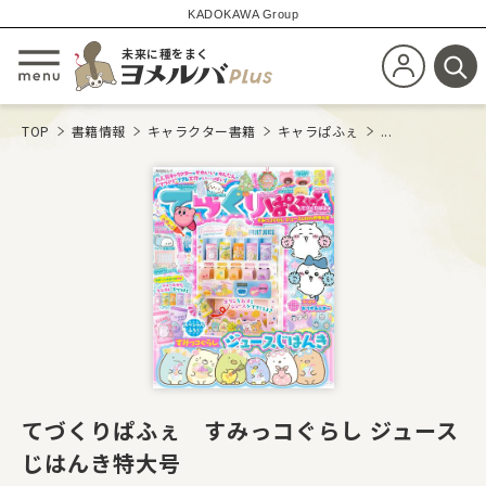
KADOKAWA Group
未来に種をまく
新規会員登
メニューを開閉する
検
TOP
書籍情報
キャラクター書籍
キャラぱふぇ
...
てづくりぱふぇ すみっコぐらし ジュース
じはんき特大号