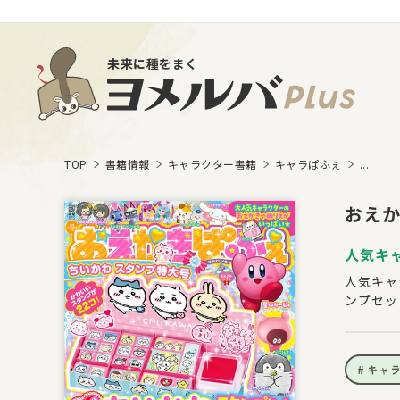
未来に種をまく
TOP
書籍情報
キャラクター書籍
キャラぱふぇ
...
おえ
人気キ
人気キャ
ンプセッ
キャ