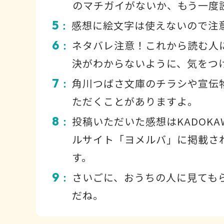
のマチガイがないか、もう一度
5
感想に絵文字は使えないので注
：
6
ネタバレ注意！これから読む人
：
決がわからないように、気をつ
7
角川つばさ文庫のチラシや宣伝
：
ただくことがありますよ。
8
投稿いただいた感想はKADOKA
：
ルサイト「ヨメルバ」に掲載さ
す。
9
さいごに、おうちの人に見ても
：
だね。