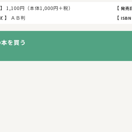
】
1,100円（本体1,000円＋税）
【
発売
】
ＡＢ判
【
ズ
ISBN
の本を買う