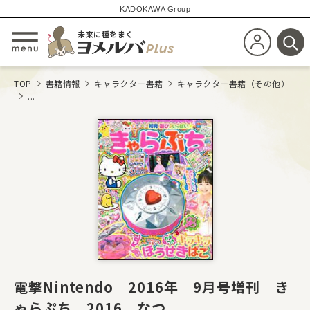
KADOKAWA Group
未来に種をまく
新規会員登
メニューを開閉する
検
TOP
書籍情報
キャラクター書籍
キャラクター書籍（その他）
...
電撃Nintendo 2016年 9月号増刊 き
ゃらぷち 2016 なつ