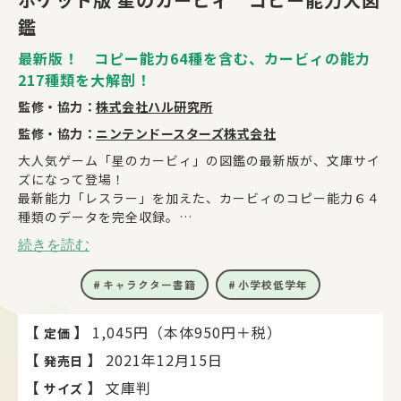
鑑
最新版！ コピー能力64種を含む、カービィの能力
217種類を大解剖！
監修・協力：
株式会社ハル研究所
監修・協力：
ニンテンドースターズ株式会社
大人気ゲーム「星のカービィ」の図鑑の最新版が、文庫サイ
ズになって登場！
最新能力「レスラー」を加えた、カービィのコピー能力６４
種類のデータを完全収録。
コピー能力以外にも、ロボボアーマーやメタモル能力、ドリ
続きを読む
ームフレンズなど
特殊能力を含めた217種類の情報がもりだくさん！
キャラクター書籍
小学校低学年
本書は『星のカービィ コピー能力大図鑑』（2018年12月
20日発行）をもとに、2021年10月までの情報を加え再編集
【
】
1,045円（本体950円＋税）
定価
したものになります。
【
】
2021年12月15日
発売日
(C)Nintendo / HAL Laboratory, Inc. KB21-6792
【
】
文庫判
サイズ