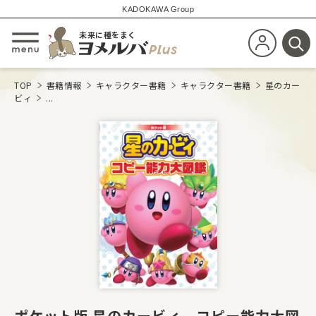
KADOKAWA Group
未来に種をまく
新規会員登
メニューを開閉する
検
TOP
書籍情報
キャラクター書籍
キャラクター書籍
星のカー
ビィ
...
ポケット版 星のカービィ コピー能力大図