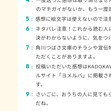
：
のマチガイがないか、もう一度
5
感想に絵文字は使えないので注
：
6
ネタバレ注意！これから読む人
：
決がわからないように、気をつ
7
角川つばさ文庫のチラシや宣伝
：
ただくことがありますよ。
8
投稿いただいた感想はKADOKA
：
ルサイト「ヨメルバ」に掲載さ
す。
9
さいごに、おうちの人に見ても
：
だね。