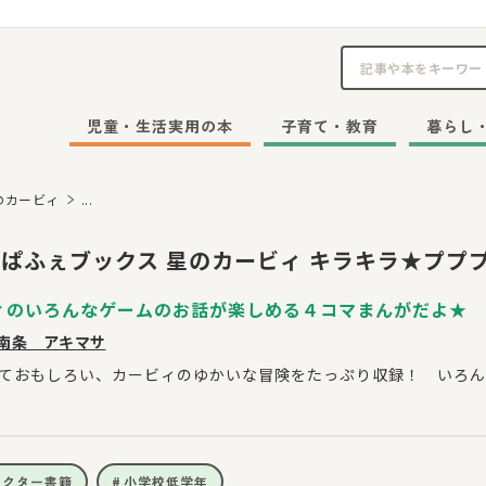
児童・生活実用の本
子育て・教育
暮らし
のカービィ
...
ぱふぇブックス 星のカービィ キラキラ★プププ
ィのいろんなゲームのお話が楽しめる４コマまんがだよ★
南条 アキマサ
ておもしろい、カービィのゆかいな冒険をたっぷり収録！ いろん
ラクター書籍
小学校低学年