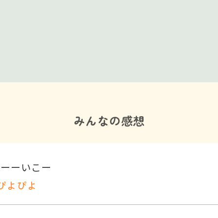
みんなの感想
さーーいこー
ぴよぴよ