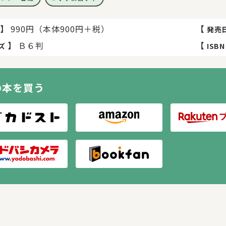
】
990円（本体900円＋税）
【
発売
】
Ｂ６判
【
ズ
ISBN
の本を買う