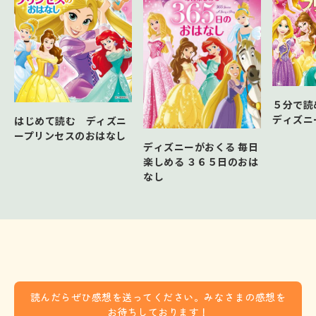
５分で読
ディズニ
はじめて読む ディズニ
ープリンセスのおはなし
ディズニーがおくる 毎日
楽しめる ３６５日のおは
なし
読んだらぜひ感想を送ってください。みなさまの感想を
お待ちしております！