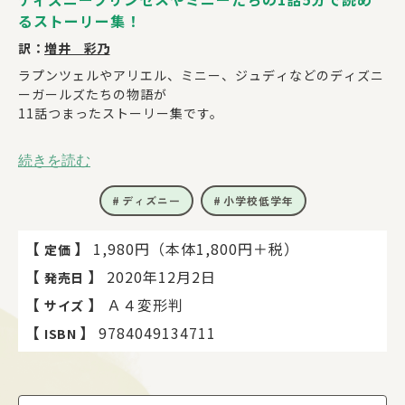
るストーリー集！
訳：
増井 彩乃
ラプンツェルやアリエル、ミニー、ジュディなどのディズニ
ーガールズたちの物語が
11話つまったストーリー集です。
1話5分で読めるので、読み聞かせにもぴったり。
続きを読む
物語はすべてひらがなとカタカナで表記されているので、お
子さまひとりでも読書を楽しんでいただけます。
ディズニー
小学校低学年
知恵と勇気で大活やくするディズニーガールズたちのストー
リーを
【
】
1,980円（本体1,800円＋税）
定価
たっぷり楽しんでください！
【
】
2020年12月2日
発売日
【
】
Ａ４変形判
サイズ
【収録タイトル】
【
】
9784049134711
ISBN
●トイ・ストーリー４…マクディンプルズじゅんさに おま
かせ！
●リトル・マーメイド…タンバリン・ダンス
●モアナと でんせつの うみ…モアナと たんけん