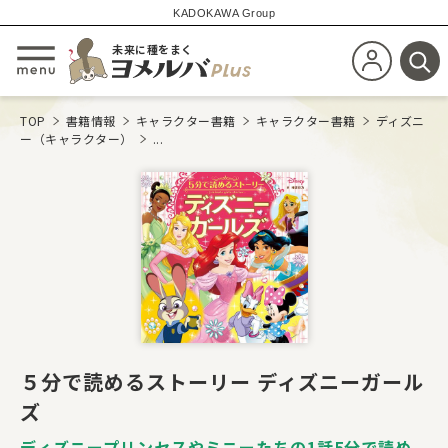
KADOKAWA Group
未来に種をまく
新規会員登
メニューを開閉する
検
TOP
書籍情報
キャラクター書籍
キャラクター書籍
ディズニ
ー（キャラクター）
...
５分で読めるストーリー ディズニーガール
ズ
ディズニープリンセスやミニーたちの1話5分で読め