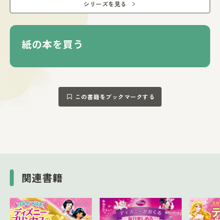
シリーズを見る
●ムーラン…じまんの むすめ
●ねむれる もりの びじょ…さいこうの チーム
●アラジン…プリンセスの ポロ
●ズートピア…ちっちゃな ねずみの だいピンチ
紙の本を買う
●ミニー…ラッパズイセンの なぞ
●インクレディブル・ファミリー…ママと おでかけ
●プリンセスと まほうの キス…ティアナと だいとかい
の おと
●ラプンツェル ザ・シリーズ…あたらしい ぼうけん
この書籍をブックマークする
関連書籍