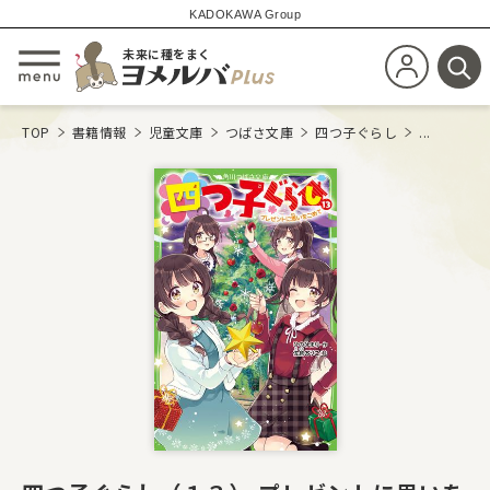
KADOKAWA Group
未来に種をまく
新規会員登
メニューを開閉する
検
TOP
書籍情報
児童文庫
つばさ文庫
四つ子ぐらし
...