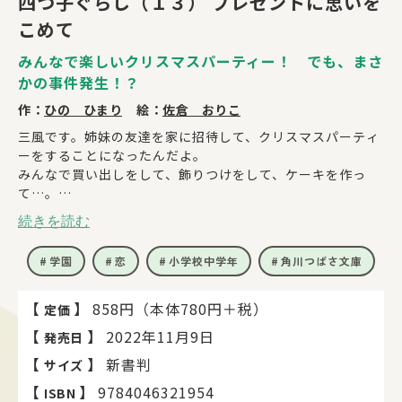
四つ子ぐらし（１３） プレゼントに思いを
こめて
みんなで楽しいクリスマスパーティー！ でも、まさ
かの事件発生！？
作：
ひの ひまり
絵：
佐倉 おりこ
三風です。姉妹の友達を家に招待して、クリスマスパーティ
ーをすることになったんだよ。
みんなで買い出しをして、飾りつけをして、ケーキを作っ
て…。
姉妹や友達といっしょにすごすクリスマスって、とっても楽
続きを読む
しい！
そんな中、家に、おくり主不明のプレゼントが四つ届いた
学園
恋
小学校中学年
角川つばさ文庫
の。
中に入っていた手紙を読んだら、おくり主はお母さんなんじ
ゃないかって気がしてきたんだ。
【
】
858円（本体780円＋税）
定価
私たちは、プレゼントがどこから来たか、調べることにした
【
】
2022年11月9日
発売日
んだけど…!?
【
】
新書判
サイズ
【
】
9784046321954
ISBN