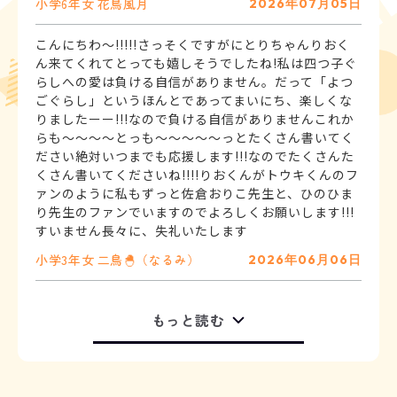
小学6年
女
花鳥風月
2026年07月05日
こんにちわ～!!!!!さっそくですがにとりちゃんりおく
ん来てくれてとっても嬉しそうでしたね!私は四つ子ぐ
らしへの愛は負ける自信がありません。だって「よつ
ごぐらし」というほんとであってまいにち、楽しくな
りましたーー!!!なので負ける自信がありませんこれか
らも〜〜〜〜とっも〜〜〜〜〜っとたくさん書いてく
ださい絶対いつまでも応援します!!!なのでたくさんた
くさん書いてくださいね!!!!りおくんがトウキくんのフ
ァンのように私もずっと佐倉おりこ先生と、ひのひま
り先生のファンでいますのでよろしくお願いします!!!
すいません長々に、失礼いたします
小学3年
女
二鳥🐣（なるみ）
2026年06月06日
もっと読む