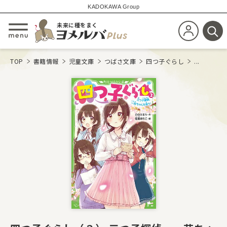
KADOKAWA Group
未来に種をまく
新規会員登
メニューを開閉する
検
TOP
書籍情報
児童文庫
つばさ文庫
四つ子ぐらし
...