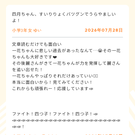
四月ちゃん、すいりりょくバツグンでうらやましい
よ！
小学3年
女
ゆい
2026年07月28日
文章読むだけでも面白い
一花ちゃんに悲しい過去があったなんて…😭その一花
ちゃんも大好きです❤️
その後麗さんがきて一花ちゃんが力を発揮して麗さん
を追い出せた！
一花ちゃんやっぱりそれだけあっていい👍🏻
本当に面白いから！見てみてください！
これからも頑張れー！応援しています📣
ファイト！四つ子！ファイト！四つ子！📣
📣📣📣📣📣📣📣📣📣📣📣📣📣📣📣📣📣📣📣📣📣📣📣📣
📣📣！