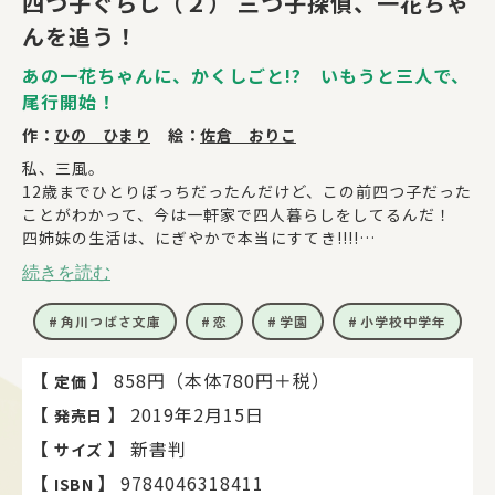
四つ子ぐらし（２） 三つ子探偵、一花ちゃ
んを追う！
あの一花ちゃんに、かくしごと!? いもうと三人で、
尾行開始！
作：
ひの ひまり
絵：
佐倉 おりこ
私、三風。
12歳までひとりぼっちだったんだけど、この前四つ子だった
ことがわかって、今は一軒家で四人暮らしをしてるんだ！
四姉妹の生活は、にぎやかで本当にすてき!!!!
でも……なんだか最近、姉妹いちばんのしっかり者、長女・
続きを読む
一花ちゃんの様子が変なの。
突然家を飛び出したり、怒り出したり――何か悩んでいるみた
角川つばさ文庫
恋
学園
小学校中学年
い。
わけをきいても教えてくれないし、心配になった私たち妹3
人は、どこかへ出かける一花ちゃんをこっそり尾行すること
【
】
858円（本体780円＋税）
定価
に???
【
】
2019年2月15日
発売日
みんな同じでみんな違う！ キュートな姉妹生活第二巻！
【
】
新書判
サイズ
【
】
9784046318411
ISBN
【第６回角川つばさ文庫小説賞特別賞受賞】