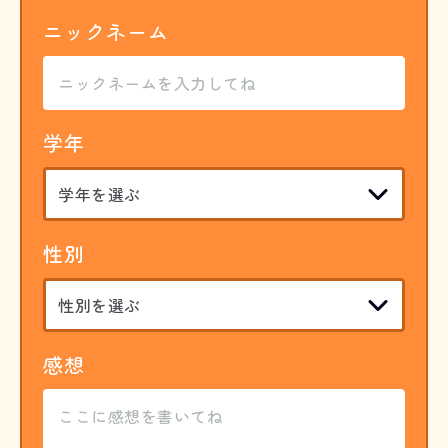
ニックネーム
学年
性別
感想