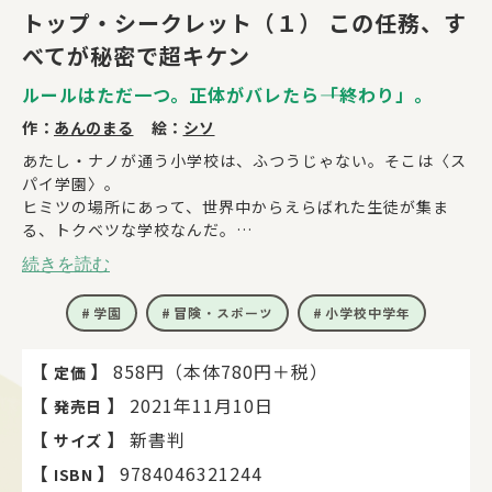
トップ・シークレット（１） この任務、す
べてが秘密で超キケン
ルールはただ一つ。正体がバレたら――「終わり」。
作：
あんのまる
絵：
シソ
あたし・ナノが通う小学校は、ふつうじゃない。そこは〈ス
パイ学園〉。
ヒミツの場所にあって、世界中からえらばれた生徒が集ま
る、トクベツな学校なんだ。
続きを読む
ある日、そんな学園の秘宝がうばわれた！ おまけにみんな
が薬でねむらされ、うごけるのは二人だけ。天才（だけど性
学園
冒険・スポーツ
小学校中学年
格はサイテー）な幼なじみのレオといきなり、宝をとり返す
ため、「正体がバレたら終わり」な極秘任務にいどむことに
なって……。
【
】
858円（本体780円＋税）
定価
【
】
2021年11月10日
発売日
相性サイアクな二人で、キケン度100％スパイミッション！
【
】
新書判
サイズ
【第9回つばさ文庫小説賞《金賞》受賞作だよ！】
【
】
9784046321244
ISBN