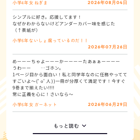
小学4年
女
ねぎま
2026年08月04日
シンプルに好き。応援してます！
なぜかわからないけどアンダーカバー味を感じた
（↑表紙が）
小学6年
ないしょ
腐っているのだ！！
2026年07月26日
めーーーちゃよーーーかーーーーたあぁぁーーーー
うわーー …ゴホン。
1ページ目から面白い！私と同学年なのに任務やってて
すごいよ〜(ﾟ⁠οﾟ⁠人⁠)⁠)一冊が分厚くて満足です！今すぐ
9巻まで揃えたい!!!!
常に正義を心に！さいなら〜
小学6年
女
ガーネット
2026年06月29日
もっと読む