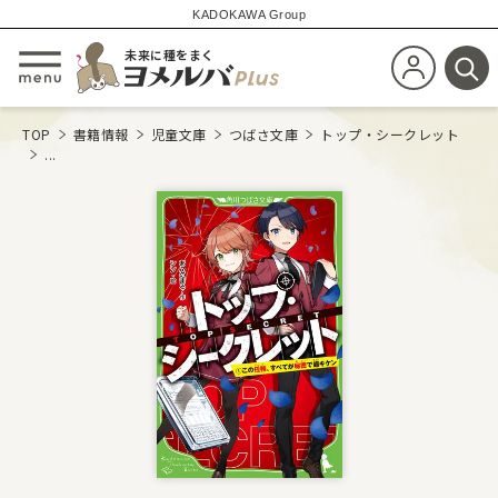
KADOKAWA Group
未来に種をまく
新規会員登
メニューを開閉する
検
TOP
書籍情報
児童文庫
つばさ文庫
トップ・シークレット
...