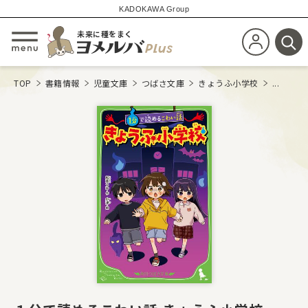
KADOKAWA Group
未来に種をまく
新規会員登
メニューを開閉する
検
TOP
書籍情報
児童文庫
つばさ文庫
きょうふ小学校
...