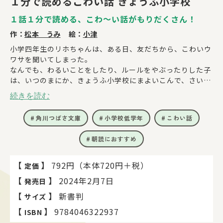
１分で読めるこわい話 きょうふ小学校
１話１分で読める、こわ～い話がもりだくさん！
作：
松本 うみ
絵：
小津
小学四年生のリホちゃんは、ある日、友だちから、こわいウ
ワサを聞いてしまった。
なんでも、わるいことをしたり、ルールをやぶったりした子
は、いつのまにか、きょうふ小学校にまよいこんで、さいご
はブキミな教室にとじこめられちゃうんだって！
続きを読む
そんなのウソだよ！ って、思っていたけど、夜の学校にし
のびこんだら、出られなくなっちゃった！
角川つばさ文庫
小学校低学年
こわい話
反省するまで、こわい話から逃げられない！？
とってもおそろしくて、おもしろい。１分で読める39のお話
朝読におすすめ
がキミを待っている――！
【
】
792円（本体720円＋税）
定価
【
】
2024年2月7日
発売日
【
】
新書判
サイズ
【
】
9784046322937
ISBN