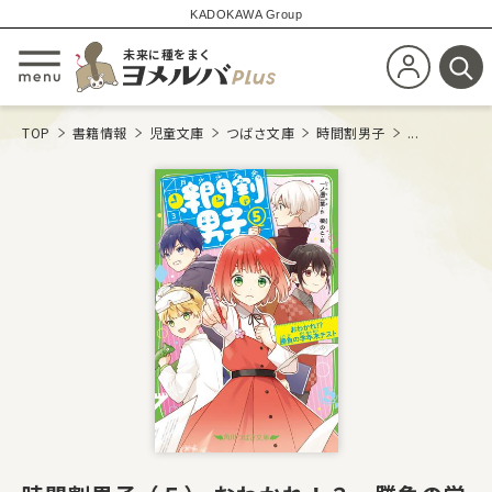
KADOKAWA Group
未来に種をまく
新規会員登
メニューを開閉する
検
TOP
書籍情報
児童文庫
つばさ文庫
時間割男子
...