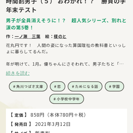
時間割男子（５） おわかれ！？ 勝負の学
年末テスト
男子が全員消えそうに！？ 超人気シリーズ、別れと
涙の第5巻！
作：
一ノ瀬 三葉
絵：
榎のと
花丸円です！ 人間の姿になった算国理社の教科書といっし
ょに暮らしてるんだ。
年が明けて、1月。優ちゃんにさそわれて、男子たちと「都
道府県対抗ライバルテスト」を受けにきたの。だけどその帰
続きを読む
り道、なんと科目男子4人が一斉に消えそうに！？
原因もわからずみんなの寿命があと2か月なんて、そんなの
角川つばさ文庫
恋
ためになる話
学園
みとめない。いざ、勝負の学年末テスト！
小学校中学年
だけどあんなことが起こって――！！！ 超人気シリーズ、別れ
と涙の第5巻！
【
】
858円（本体780円＋税）
定価
【
】
2021年3月12日
発売日
【
】
新書判