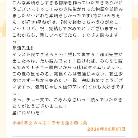
こんな素晴らしすぎる物語を作っていただきありがと
うございますぅっ！みゆき先生が作った物語全部読み
ましたが…どれも素晴らしかったです(特にいみちぇ
ん！が好き)星ねがは、7巻で終わっちゃうのが悲し
い〜！けど、祝 完結しておめでとうございますっ！
これからも、新しい本がでたら、すぐさま読みます
っ！
那流先生‼️
イラスト良すぎるぅぅ〜！推してますぅ！那流先生が
出した本は、たい読んでます！良ければ、みんなも読
んでみて！チョー面白いからっ(初恋タイムリミット、
この夏の星をみる、霧島くんは普通じゃない、転生少
女はまず一歩から始めたい…祝 完結おめでとうござ
いますっ、強制じゃしん信仰プレイ)どれも大好きです
っ！
あっ、チョー文で、ごめんなさいっ！読んでいただき
ありがとうございました！
星にねがいを！
小学6年
女
みんなに幸せを運ぶ四つ葉
2026年06月01日