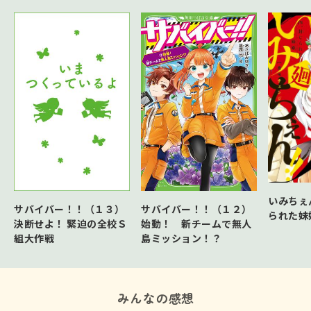
いみちぇん
サバイバー！！（１３）
サバイバー！！（１２）
られた妹
決断せよ！ 緊迫の全校Ｓ
始動！ 新チームで無人
組大作戦
島ミッション！？
みんなの感想