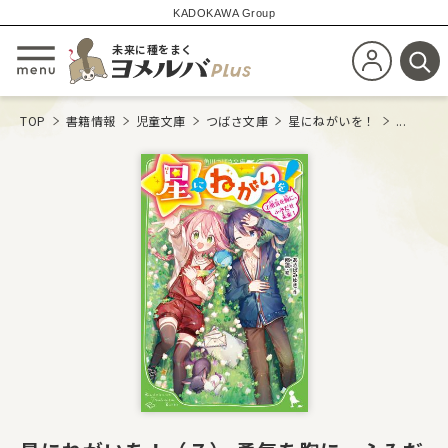
KADOKAWA Group
未来に種をまく
新規会員登
メニューを開閉する
検
TOP
書籍情報
児童文庫
つばさ文庫
星にねがいを！
...