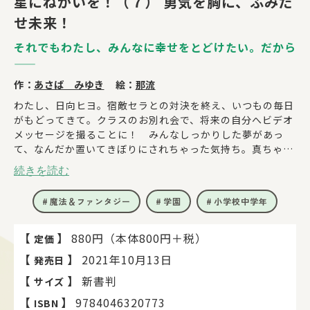
星にねがいを！（７） 勇気を胸に、ふみだ
せ未来！
それでもわたし、みんなに幸せをとどけたい。だから
――
作：
あさば みゆき
絵：
那流
わたし、日向ヒヨ。宿敵セラとの対決を終え、いつもの毎日
がもどってきて。クラスのお別れ会で、将来の自分へビデオ
メッセージを撮ることに！ みんなしっかりした夢があっ
て、なんだか置いてきぼりにされちゃった気持ち。真ちゃん
はアメリカに行っちゃうかもしれないし……本当は、ずっと
続きを読む
このまま子どものままで、みんな一緒にいられたらいいのに
な。
魔法＆ファンタジー
学園
小学校中学年
そんな中「みんなの幸せをかなえればかなえるほど、ヒヨは
ひとりぼっちになるよ」って告げられて――
【
】
880円（本体800円＋税）
定価
――みんなの願いがかなった先に、わたしは、いない？
【
】
2021年10月13日
発売日
ゆらぐわたしの目の前に、幸せ配達人としての、最大の試練
【
】
新書判
サイズ
がおとずれる！
【
】
9784046320773
ISBN