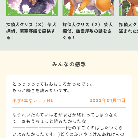
探偵犬クリス（３） 柴犬
探偵犬クリス（２） 柴犬
探偵犬ク
探偵、豪華客船を探検す
探偵、幽霊屋敷の謎をさ
盗まれた
る！
ぐる！
みんなの感想
とっっっっってもおもしろかったです。
もっと続きを読みたいです。
小学6年
ないしょ
N.K
2022年01月11日
ゆうれいたんていはるがまさか終わってしまうなん
て…ぁもうちょっと読みたかったな
――――――――――――――(ものすごくのばしたいくら
いよみたかったです。)どくのふきやじけんあれはもの