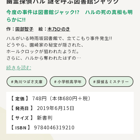
幽霊探偵ハル 謎を呼ぶ図書館ジャック
今度の事件は図書館ジャック!? ハルの死の真相も明
らかに!!
作：
田部智子
絵：
木乃ひのき
ハルがいる時雨坂図書館で、立てこもり事件発生!!
どうやら、園崎家の秘宝が隠された、
ホールクロックが狙われたようだ。
さらに、ハルから奪われたはずの
サファイアのカギも見つかった！
続きを読む
ハル、隼、奏音は、暗号をもとに、
ハルゆかりの地、軽井沢に向かう。
角川つばさ文庫
小学校高学年
探偵＆ミステリー
そこでついに、園崎家の秘宝の手がかりが――？
ハルは、どうして幽霊になったのか。
全ての謎が明かされる！
【
】
748円（本体680円＋税）
定価
絶対おもしろいミステリー、待望の第4巻!!
【
】
2019年6月15日
発売日
【
】
新書判
サイズ
【
】
9784046319210
ISBN