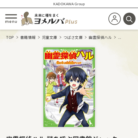
KADOKAWA Group
未来に種をまく
新規会員登
メニューを開閉する
検
TOP
書籍情報
児童文庫
つばさ文庫
幽霊探偵ハル
...