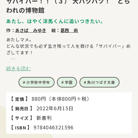
サバイバー！！（３） 大バクハツ！ とら
われの博物館
あたし、はやく涼馬くんに追いつきたい。
作：
あさば みゆき
絵：
葛西 尚
あたしマメ。
どんな状況でも必ず生き残って人を救ける「サバイバー」め
ざしてます！
今日は夏休み前さいごの行事・学年遠足で博物館へ。そんな
続きを読む
日に、なんと転校生がやってきた！
彼女はどうやら涼馬くんと知り合いみたいで、おまけに超強
小学校中学年
学園
角川つばさ文庫
い他校S組のエース。いきなりあたしに「弱き者はS組にはい
らない」って言ってきて――
たしかに、めざす背中はすごく遠い。だけどぜったいあきら
【
】
880円（本体800円＋税）
定価
めず、追いかけてみせる！
【
】
2022年6月15日
発売日
このいきおい、止まらない！
【
】
新書判
サイズ
サバイバルな学園生活・試練の夏は「すっごくヤバい」遠足
【
】
9784046321596
ISBN
へ！？