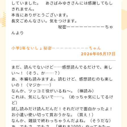
していました。 あさばみゆきさんには感謝してもし
きれません。
本当にありがとうございます。
長文ごめんなさい。気をつけます。
秘密ーーーーーーーーーちゃ
んより
小学3年
ないしょ
秘密ーーーーーーーーーちゃん
2026年05月17日
まだ、読んでないけど……感想読んでるだけで、楽し
い〜！（そう、か……？）
あ、本編も読みますよ。読むけど、感想読むのも楽し
いの！（マジか……）
なんか、ツッコミ役がいるね〜。（棒読み）
これは、気にしないで……。（めっちゃ気にしてるけ
ど）
試し読みだけ読んだんだ！それだけで面白かったよ！
お小遣い使い切って買おうかな。（買え！）
なんか、雑談で終わっちゃうんだよね。（そうだな）
あ、でもさ、でもさ。「帰れま1000」やってみたー