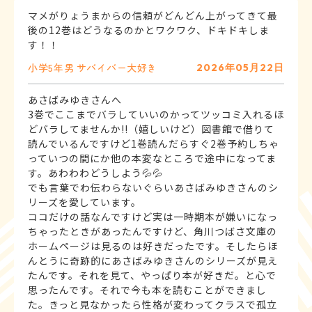
マメがりょうまからの信頼がどんどん上がってきて最
後の12巻はどうなるのかとワクワク、ドキドキしま
す！！
小学5年
男
サバイバー大好き
2026年05月22日
あさばみゆきさんへ
3巻でここまでバラしていいのかってツッコミ入れるほ
どバラしてませんか!!（嬉しいけど）図書館で借りて
読んでいるんですけど1巻読んだらすぐ2巻予約しちゃ
っていつの間にか他の本変なところで途中になってま
す。あわわわどうしよう💦💦
でも言葉でわ伝わらないぐらいあさばみゆきさんのシ
リーズを愛しています。
ココだけの話なんですけど実は一時期本が嫌いになっ
ちゃったときがあったんですけど、角川つばさ文庫の
ホームページは見るのは好きだったです。そしたらほ
んとうに奇跡的にあさばみゆきさんのシリーズが見え
たんです。それを見て、やっぱり本が好きだ。と心で
思ったんです。それで今も本を読むことができまし
た。きっと見なかったら性格が変わってクラスで孤立