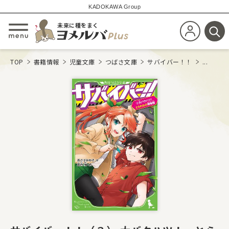
KADOKAWA Group
未来に種をまく
新規会員登
メニューを開閉する
検
TOP
書籍情報
児童文庫
つばさ文庫
サバイバー！！
...