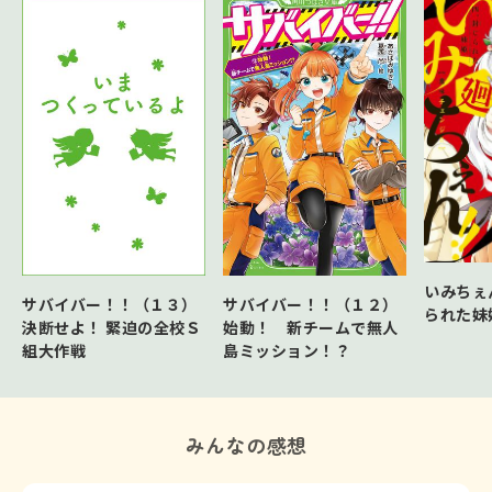
いみちぇん
サバイバー！！（１３）
サバイバー！！（１２）
られた妹
決断せよ！ 緊迫の全校Ｓ
始動！ 新チームで無人
組大作戦
島ミッション！？
みんなの感想