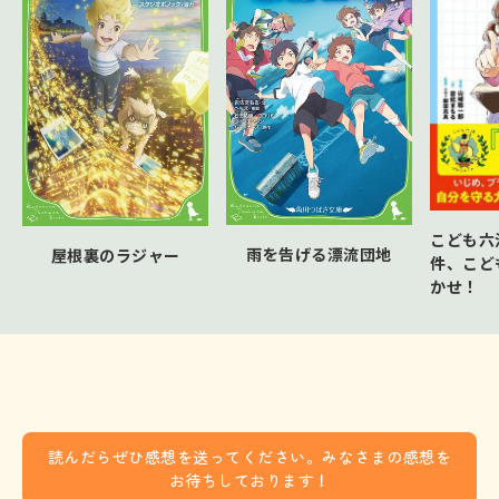
こども六
雨を告げる漂流団地
屋根裏のラジャー
件、こど
かせ！
読んだらぜひ感想を送ってください。みなさまの感想を
お待ちしております！