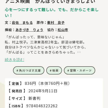
アニメ映画 がんばっていきまっしょい
心を一つにするって難しい。でも、だからこそ楽し
い！
文：
岩佐 まもる
原作：
敷村 良子
挿絵：
あきづき りょう
協力：
松山市
「がんばったって、意味ないじゃん」
私、村上悦子。三津東高校2年生。部活は帰宅部。
自分はトクベツなんかじゃないって気づいてから、
「がんばる」ってことをあきらめちゃった。
転校生のリー、幼馴染のヒメと一緒にボート部に
続きを読む
入ったけど、最初はすぐユーレイ部員になるつもりだった。
でも、みんなと一緒にいるうちに、
角川つばさ文庫
映画
冒険・スポーツ
気づいたら本気になっていて……。
仲間と一緒に「がんばる」って、楽しいかも！
感動まちがいなし！ 話題の映画ノベライズ！
【
】
836円（本体760円＋税）
定価
【
】
2024年9月11日
発売日
【
】
新書判
サイズ
【
】
9784046323262
ISBN