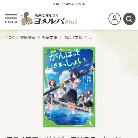
KADOKAWA Group
未来に種をまく
新規会員登
メニューを開閉する
検
TOP
書籍情報
児童文庫
つばさ文庫
...