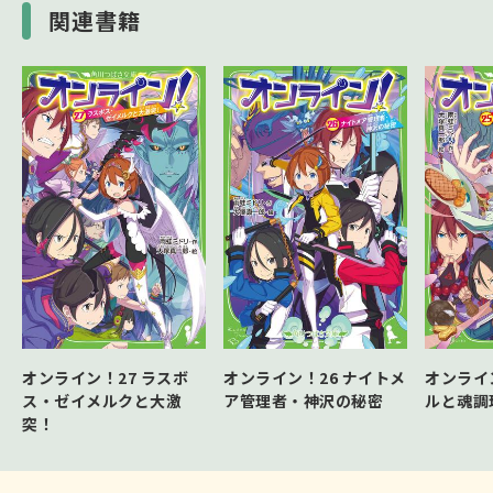
関連書籍
オンライン！27 ラスボ
オンライン！26 ナイトメ
オンライ
ス・ゼイメルクと大激
ア管理者・神沢の秘密
ルと魂調
突！