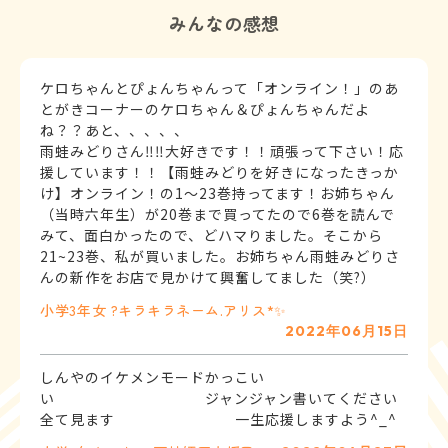
みんなの感想
ケロちゃんとぴょんちゃんって「オンライン！」のあ
とがきコーナーのケロちゃん＆ぴょんちゃんだよ
ね？？あと、、、、、
雨蛙みどりさん‼️‼️大好きです！！頑張って下さい！応
援しています！！【雨蛙みどりを好きになったきっか
け】オンライン！の1〜23巻持ってます！お姉ちゃん
（当時六年生）が20巻まで買ってたので6巻を読んで
みて、面白かったので、どハマりました。そこから
21~23巻、私が買いました。お姉ちゃん雨蛙みどりさ
んの新作をお店で見かけて興奮してました（笑?）
小学3年
女
?キラキラネーム.アリス*✨
2022年06月15日
しんやのイケメンモードかっこい
い ジャンジャン書いてください
全て見ます 一生応援しますよう^_^