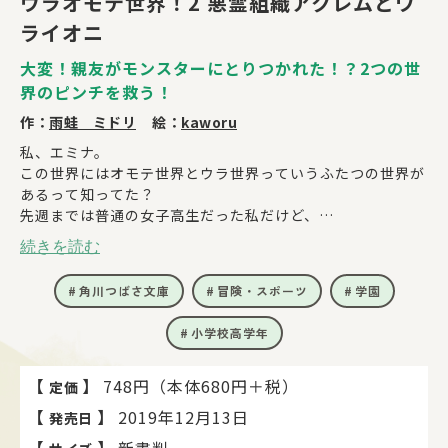
ウラオモテ世界！2 悪霊組織アクレムとワ
ライオニ
大変！親友がモンスターにとりつかれた！？2つの世
界のピンチを救う！
作：
雨蛙 ミドリ
絵：
kaworu
私、エミナ。
この世界にはオモテ世界とウラ世界っていうふたつの世界が
あるって知ってた？
先週までは普通の女子高生だった私だけど、
ナントこのふたつの世界を救うために悪霊組織アクレムと戦
続きを読む
うことになっちゃったんだ。
角川つばさ文庫
冒険・スポーツ
学園
平日は学校に通って放課後と土日に悪霊退治＆モンスター退
治。
小学校高学年
とっても大変だけど、一緒に戦う新たな仲間も増えたんだ。
よーし、世界のためにがんばっちゃおう！
【
】
748円（本体680円＋税）
定価
【
】
2019年12月13日
発売日
【
】
新書判