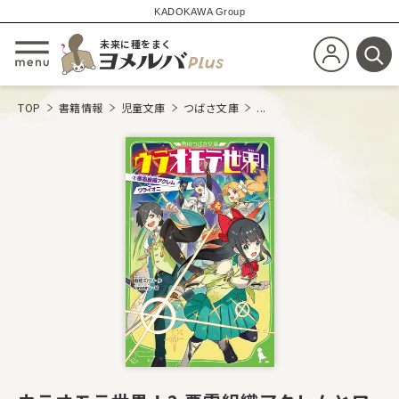
KADOKAWA Group
未来に種をまく
新規会員登
メニューを開閉する
検
TOP
書籍情報
児童文庫
つばさ文庫
...